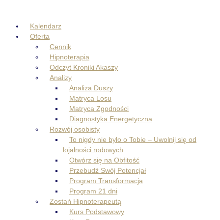
Skip
to
Kalendarz
content
Oferta
Cennik
Hipnoterapia
Odczyt Kroniki Akaszy
Analizy
Analiza Duszy
Matryca Losu
Matryca Zgodności
Diagnostyka Energetyczna
Rozwój osobisty
To nigdy nie było o Tobie – Uwolnij się od
lojalności rodowych
Otwórz się na Obfitość
Przebudź Swój Potencjał
Program Transformacja
Program 21 dni
Zostań Hipnoterapeutą
Kurs Podstawowy