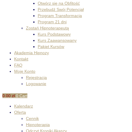
Otwórz się na Obfitość
Przebudź Swój Potencjał
Program Transformacja
Program 21 dni
Zostań Hipnoterapeutą
Kurs Podstawowy
Kurs Zaawansowany
Pakiet Kursów
Akademia Hipnozy
Kontakt
FAQ
Moje Konto
Rejestracja
Logowanie
0.00
zł
0
Cart
Kalendarz
Oferta
Cennik
Hipnoterapia
Odczyt Kroniki Akaszy