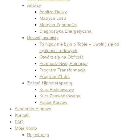
Analizy
Analiza Duszy
Matryca Losu
Matryca Zgodności
Diagnostyka Energetyczna
Rozwój osobisty
To nigdy nie było o Tobie – Uwolnij się od
lojalności rodowych
Otwórz się na Obfitość
Przebudź Swój Potencjał
Program Transformacja
Program 21 dni
Zostań Hipnoterapeutą
Kurs Podstawowy
Kurs Zaawansowany
Pakiet Kursów
Akademia Hipnozy
Kontakt
FAQ
Moje Konto
Rejestracja