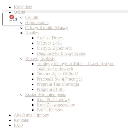
Skip
Kalendarz
to
Oferta
content
Cennik
0
Cart
Hipnoterapia
Odczyt Kroniki Akaszy
Analizy
Analiza Duszy
Matryca Losu
Matryca Zgodności
Diagnostyka Energetyczna
Rozwój osobisty
To nigdy nie było o Tobie – Uwolnij się od
lojalności rodowych
Otwórz się na Obfitość
Przebudź Swój Potencjał
Program Transformacja
Program 21 dni
Zostań Hipnoterapeutą
Kurs Podstawowy
Kurs Zaawansowany
Pakiet Kursów
Akademia Hipnozy
Kontakt
FAQ