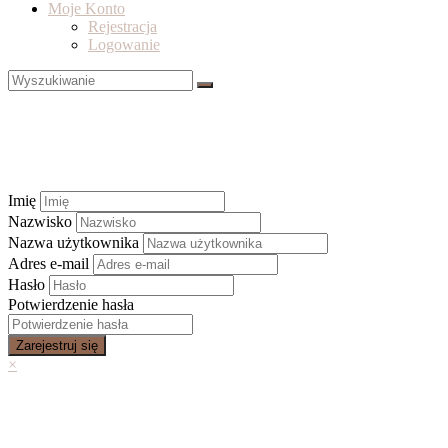
Moje Konto
Rejestracja
Logowanie
Imię
Nazwisko
Nazwa użytkownika
Adres e-mail
Hasło
Potwierdzenie hasła
Zarejestruj się
×