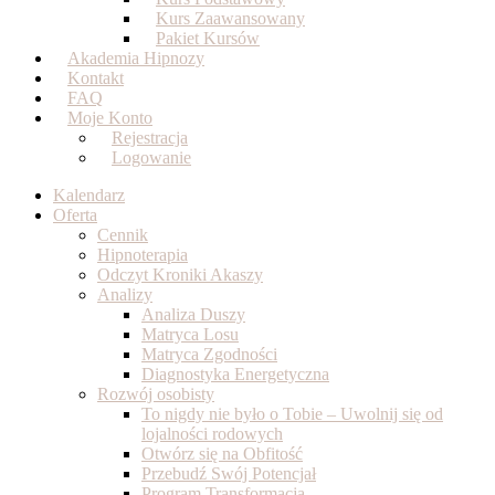
Kurs Zaawansowany
Pakiet Kursów
Akademia Hipnozy
Kontakt
FAQ
Moje Konto
Rejestracja
Logowanie
Kalendarz
Oferta
Cennik
Hipnoterapia
Odczyt Kroniki Akaszy
Analizy
Analiza Duszy
Matryca Losu
Matryca Zgodności
Diagnostyka Energetyczna
Rozwój osobisty
To nigdy nie było o Tobie – Uwolnij się od
lojalności rodowych
Otwórz się na Obfitość
Przebudź Swój Potencjał
Program Transformacja