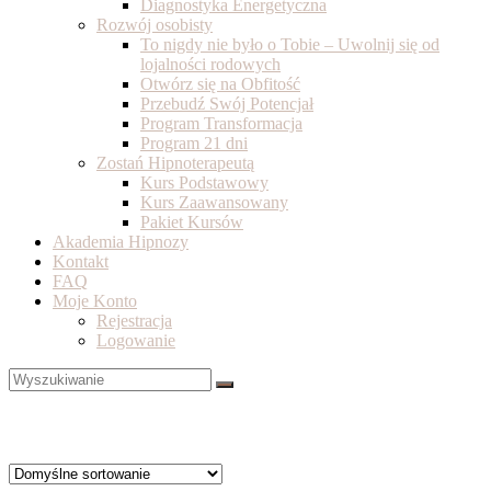
Diagnostyka Energetyczna
Rozwój osobisty
To nigdy nie było o Tobie – Uwolnij się od
lojalności rodowych
Otwórz się na Obfitość
Przebudź Swój Potencjał
Program Transformacja
Program 21 dni
Zostań Hipnoterapeutą
Kurs Podstawowy
Kurs Zaawansowany
Pakiet Kursów
Akademia Hipnozy
Kontakt
FAQ
Moje Konto
Rejestracja
Logowanie