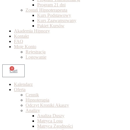
Program 21 dni
Zostań Hipnoterapeutą
Kurs Podstawowy
Kurs Zaawansowany
Pakiet Kursów
Akademia Hipnozy
Kontakt
FAQ
Moje Konto
Rejestracja
Logowanie
0
Cart
Kalendarz
Oferta
Cennik
Hipnoterapia
Odczyt Kroniki Akaszy
Analizy
Analiza Duszy
Matryca Losu
Matryca Zgodności