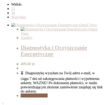
Widok:
12
24
Wszystko
Quick View
Quick
View
Analizy
Diagnostyka i Oczyszczanie
Energetyczne
499.00
zł
⏳ Diagnostykę wysyłam na Twój adres e-mail, w
ciągu 7 dni od zaksięgowania płatności i wypełnienia
ankiety. WAŻNE! Po dokonaniu płatności, w mailu
potwierdzającym złożenie zamówienie znajduję się link
do ankiety.
Dodaj do koszyka
×