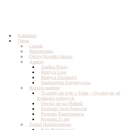
Skip
to
content
Kalendarz
Oferta
Cennik
Hipnoterapia
Odczyt Kroniki Akaszy
Analizy
Analiza Duszy
Matryca Losu
Matryca Zgodności
Diagnostyka Energetyczna
Rozwój osobisty
To nigdy nie było o Tobie – Uwolnij się od
lojalności rodowych
Otwórz się na Obfitość
Przebudź Swój Potencjał
Program Transformacja
Program 21 dni
Zostań Hipnoterapeutą
Kurs Podstawowy