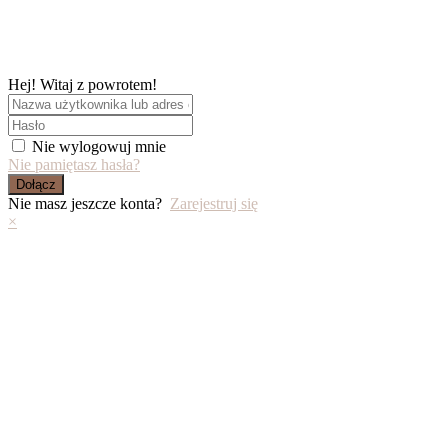
Skip
to
content
Hej! Witaj z powrotem!
Nie wylogowuj mnie
Nie pamiętasz hasła?
Dołącz
Nie masz jeszcze konta?
Zarejestruj się
×