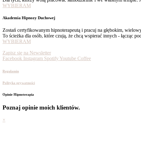
WYBIERAM
Akademia Hipnozy Duchowej
Zostań certyfikowanym hipnoterapeutą i pracuj na głębokim, wielo
To ścieżka dla osób, które czują, że chcą wspierać innych - łącząc p
WYBIERAM
Zapisz się na Newsletter
Facebook
Instagram
Spotify
Youtube
Coffee
Regulamin
Polityka prywatności
Opinie Hipnoterapia
Poznaj opinie moich klientów.
×