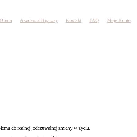
Oferta
Akademia Hipnozy
Kontakt
FAQ
Moje Konto
oblemu do realnej, odczuwalnej zmiany w życiu.