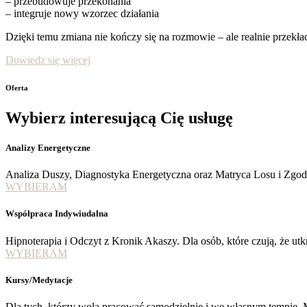
– przebudowuje przekonania
– integruje nowy wzorzec działania
Dzięki temu zmiana nie kończy się na rozmowie – ale realnie przekład
Dowiedz się więcej
Oferta
Wybierz interesującą Cię usługę
Analizy Energetyczne
Analiza Duszy, Diagnostyka Energetyczna oraz Matryca Losu i Zgodno
WYBIERAM
Współpraca Indywiudalna
Hipnoterapia i Odczyt z Kronik Akaszy. Dla osób, które czują, że ut
WYBIERAM
Kursy/Medytacje
Dla tych, którzy wolą pracować samodzielnie i we własnym tempie. 