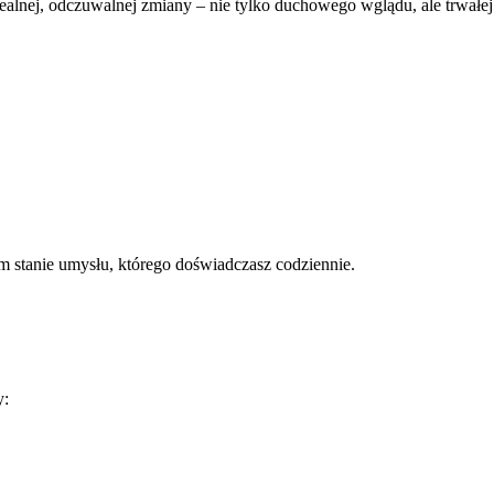
realnej, odczuwalnej zmiany – nie tylko duchowego wglądu, ale trwałej
ym stanie umysłu, którego doświadczasz codziennie.
y: