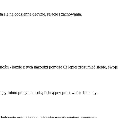
a się na codzienne decyzje, relacje i zachowania.
ści - każde z tych narzędzi pomoże Ci lepiej zrozumieć siebie, swoje
knęły mimo pracy nad sobą i chcą przepracować te blokady.
Medytacje prowadzone i głęboko transformujące programy.