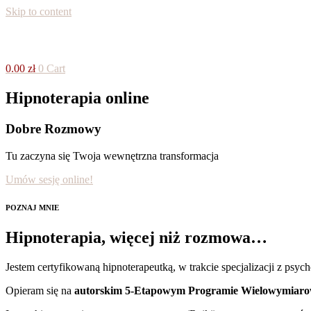
Skip to content
0.00
zł
0
Cart
Hipnoterapia online
Dobre Rozmowy
Tu zaczyna się Twoja wewnętrzna transformacja
Umów sesję online!
POZNAJ MNIE
Hipnoterapia, więcej niż rozmowa…
Jestem certyfikowaną hipnoterapeutką, w trakcie specjalizacji z psy
Opieram się na
autorskim 5-Etapowym Programie
Wielowymiarow