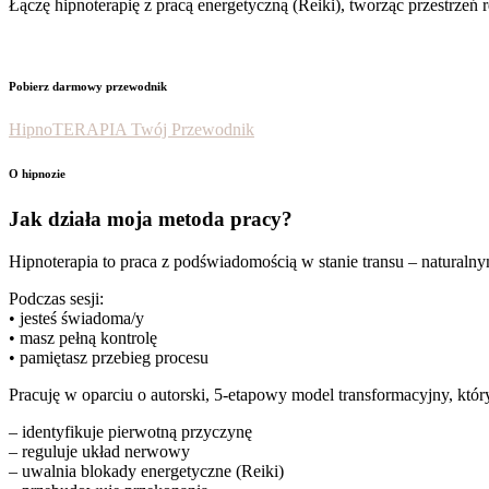
Łączę hipnoterapię z pracą energetyczną (Reiki), tworząc przestrzeń 
Pobierz darmowy przewodnik
HipnoTERAPIA Twój Przewodnik
O hipnozie
Jak działa moja metoda pracy?
Hipnoterapia to praca z podświadomością w stanie transu – naturaln
Podczas sesji:
• jesteś świadoma/y
• masz pełną kontrolę
• pamiętasz przebieg procesu
Pracuję w oparciu o autorski, 5-etapowy model transformacyjny, któr
– identyfikuje pierwotną przyczynę
– reguluje układ nerwowy
– uwalnia blokady energetyczne (Reiki)