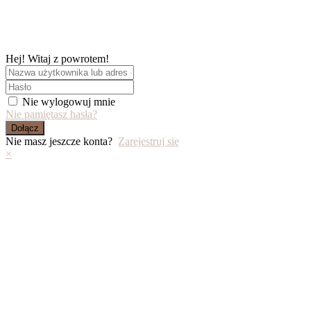
Skip
to
content
Hej! Witaj z powrotem!
Nie wylogowuj mnie
Nie pamiętasz hasła?
Dołącz
Nie masz jeszcze konta?
Zarejestruj się
×