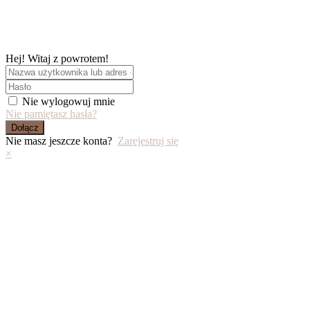
Skip
to
content
Hej! Witaj z powrotem!
Nie wylogowuj mnie
Nie pamiętasz hasła?
Dołącz
Nie masz jeszcze konta?
Zarejestruj się
×