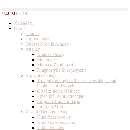
Skip
to
0.00
zł
0
Cart
content
Kalendarz
Oferta
Cennik
Hipnoterapia
Odczyt Kroniki Akaszy
Analizy
Analiza Duszy
Matryca Losu
Matryca Zgodności
Diagnostyka Energetyczna
Rozwój osobisty
To nigdy nie było o Tobie – Uwolnij się od
lojalności rodowych
Otwórz się na Obfitość
Przebudź Swój Potencjał
Program Transformacja
Program 21 dni
Zostań Hipnoterapeutą
Kurs Podstawowy
Kurs Zaawansowany
Pakiet Kursów