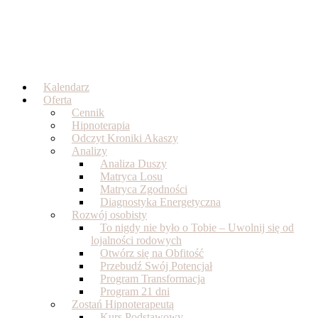
Skip
to
content
Kalendarz
Oferta
Cennik
Hipnoterapia
Odczyt Kroniki Akaszy
Analizy
Analiza Duszy
Matryca Losu
Matryca Zgodności
Diagnostyka Energetyczna
Rozwój osobisty
To nigdy nie było o Tobie – Uwolnij się od
lojalności rodowych
Otwórz się na Obfitość
Przebudź Swój Potencjał
Program Transformacja
Program 21 dni
Zostań Hipnoterapeutą
Kurs Podstawowy