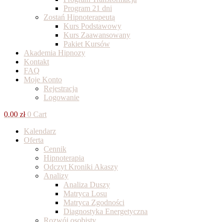
Program 21 dni
Zostań Hipnoterapeutą
Kurs Podstawowy
Kurs Zaawansowany
Pakiet Kursów
Akademia Hipnozy
Kontakt
FAQ
Moje Konto
Rejestracja
Logowanie
0.00
zł
0
Cart
Kalendarz
Oferta
Cennik
Hipnoterapia
Odczyt Kroniki Akaszy
Analizy
Analiza Duszy
Matryca Losu
Matryca Zgodności
Diagnostyka Energetyczna
Rozwój osobisty