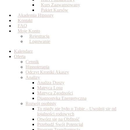
Kurs Zaawansowany
Pakiet Kursów
Akademia Hipnozy
Kontakt
FAQ
Moje Konto
Rejestracja
Logowanie
Kalendarz
Oferta
Cennik
Hipnoterapia
Odczyt Kroniki Akaszy
Analizy
Analiza Duszy
Matryca Losu
Matryca Zgodności
Diagnostyka Energetyczna
Rozwój osobisty
To nigdy nie było o Tobie – Uwolnij się od
lojalności rodowych
Otwórz się na Obfitość
Przebudź Swój Potencjał
Program Transformacja