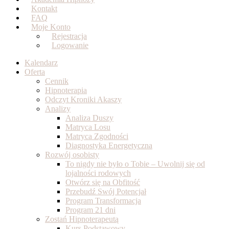
Kontakt
FAQ
Moje Konto
Rejestracja
Logowanie
Kalendarz
Oferta
Cennik
Hipnoterapia
Odczyt Kroniki Akaszy
Analizy
Analiza Duszy
Matryca Losu
Matryca Zgodności
Diagnostyka Energetyczna
Rozwój osobisty
To nigdy nie było o Tobie – Uwolnij się od
lojalności rodowych
Otwórz się na Obfitość
Przebudź Swój Potencjał
Program Transformacja
Program 21 dni
Zostań Hipnoterapeutą
Kurs Podstawowy