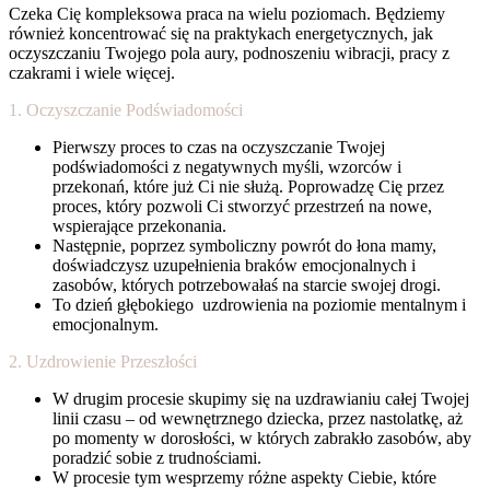
Czeka Cię kompleksowa praca na wielu poziomach. Będziemy
również koncentrować się na praktykach energetycznych, jak
oczyszczaniu Twojego pola aury, podnoszeniu wibracji, pracy z
czakrami i wiele więcej.
1. Oczyszczanie Podświadomości
Pierwszy proces to czas na oczyszczanie Twojej
podświadomości z negatywnych myśli, wzorców i
przekonań, które już Ci nie służą. Poprowadzę Cię przez
proces, który pozwoli Ci stworzyć przestrzeń na nowe,
wspierające przekonania.
Następnie, poprzez symboliczny powrót do łona mamy,
doświadczysz uzupełnienia braków emocjonalnych i
zasobów, których potrzebowałaś na starcie swojej drogi.
To dzień głębokiego uzdrowienia na poziomie mentalnym i
emocjonalnym.
2. Uzdrowienie Przeszłości
W drugim procesie skupimy się na uzdrawianiu całej Twojej
linii czasu – od wewnętrznego dziecka, przez nastolatkę, aż
po momenty w dorosłości, w których zabrakło zasobów, aby
poradzić sobie z trudnościami.
W procesie tym wesprzemy różne aspekty Ciebie, które