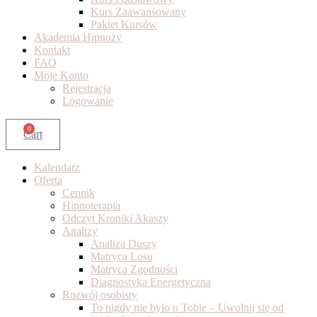
Kurs Zaawansowany
Pakiet Kursów
Akademia Hipnozy
Kontakt
FAQ
Moje Konto
Rejestracja
Logowanie
0
Cart
Kalendarz
Oferta
Cennik
Hipnoterapia
Odczyt Kroniki Akaszy
Analizy
Analiza Duszy
Matryca Losu
Matryca Zgodności
Diagnostyka Energetyczna
Rozwój osobisty
To nigdy nie było o Tobie – Uwolnij się od