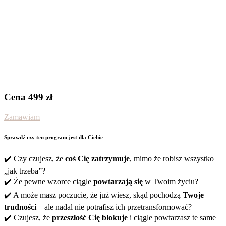
– Moje wsparcie
Jestem dla Ciebie dostępna, by
odpowiedzieć na wszystkie pytania i wspierać Cię na
każdym etapie Twojej transformacji.
– Platforma dostępna 24/7
Pracujesz w swoim tempie.
Materiały zostają z Tobą na zawsze.
Cena 499 zł
Zamawiam
Sprawdź czy ten program jest dla Ciebie
✔️ Czy czujesz, że
coś Cię zatrzymuje
, mimo że robisz wszystko
„jak trzeba”?
✔️ Że pewne wzorce ciągle
powtarzają się
w Twoim życiu?
✔️ A może masz poczucie, że już wiesz, skąd pochodzą
Twoje
trudności
– ale nadal nie potrafisz ich przetransformować?
✔️ Czujesz, że
przeszłość Cię blokuje
i ciągle powtarzasz te same