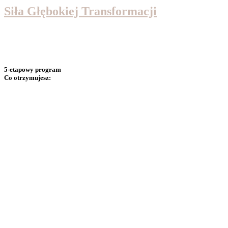
Siła Głębokiej Transformacji
Dołącz do wyjątkowej podróży – serii głębokich procesów, które
zapewnią Ci wgląd i odkryją przed Tobą nowe możliwości
własnego rozwoju.
5-etapowy program
Co otrzymujesz:
– 5 głębokich procesów transformacyjnych
(każdy
trwa ok. 1 godziny – łącznie ponad 5 godzin materiału)
Każdy proces prowadzi Cię krok po kroku przez
konkretny temat – od przekonań, przez relacje, aż po
głębokie połączenie z Duszą. To nie są zwykłe
medytacje – to
głębokie procesy energetyczne
działające na poziomie podświadomości i
nadświadomości.
– 6 e-booków wprowadzających
(łącznie ponad 120