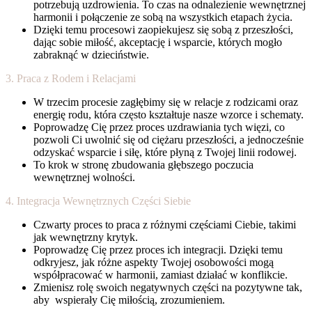
potrzebują uzdrowienia. To czas na odnalezienie wewnętrznej
harmonii i połączenie ze sobą na wszystkich etapach życia.
Dzięki temu procesowi zaopiekujesz się sobą z przeszłości,
dając sobie miłość, akceptację i wsparcie, których mogło
zabraknąć w dzieciństwie.
3. Praca z Rodem i Relacjami
W trzecim procesie zagłębimy się w relacje z rodzicami oraz
energię rodu, która często kształtuje nasze wzorce i schematy.
Poprowadzę Cię przez proces uzdrawiania tych więzi, co
pozwoli Ci uwolnić się od ciężaru przeszłości, a jednocześnie
odzyskać wsparcie i siłę, które płyną z Twojej linii rodowej.
To krok w stronę zbudowania głębszego poczucia
wewnętrznej wolności.
4. Integracja Wewnętrznych Części Siebie
Czwarty proces to praca z różnymi częściami Ciebie, takimi
jak wewnętrzny krytyk.
Poprowadzę Cię przez proces ich integracji. Dzięki temu
odkryjesz, jak różne aspekty Twojej osobowości mogą
współpracować w harmonii, zamiast działać w konflikcie.
Zmienisz rolę swoich negatywnych części na pozytywne tak,
aby wspierały Cię miłością, zrozumieniem.