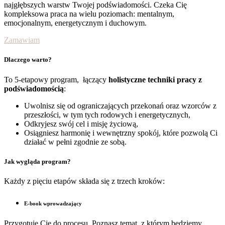
najgłębszych warstw Twojej podświadomości. Czeka Cię
kompleksowa praca na wielu poziomach: mentalnym,
emocjonalnym, energetycznym i duchowym.
Zamawiam
Dlaczego warto?
To 5-etapowy program, łączący
holistyczne techniki pracy z
podświadomością
:
Uwolnisz się od ograniczających przekonań oraz wzorców z
przeszłości, w tym tych rodowych i energetycznych,
Odkryjesz swój cel i misję życiową,
Osiągniesz harmonię i wewnętrzny spokój, które pozwolą Ci
działać w pełni zgodnie ze sobą.
Jak wygląda program?
Każdy z pięciu etapów składa się z trzech kroków:
E-book wprowadzający
Przygotuje Cię do procesu. Poznasz temat, z którym będziemy