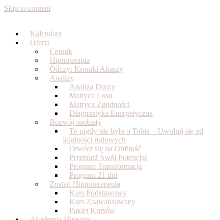
Skip to content
Kalendarz
Oferta
Cennik
Hipnoterapia
Odczyt Kroniki Akaszy
Analizy
Analiza Duszy
Matryca Losu
Matryca Zgodności
Diagnostyka Energetyczna
Rozwój osobisty
To nigdy nie było o Tobie – Uwolnij się od
lojalności rodowych
Otwórz się na Obfitość
Przebudź Swój Potencjał
Program Transformacja
Program 21 dni
Zostań Hipnoterapeutą
Kurs Podstawowy
Kurs Zaawansowany
Pakiet Kursów
Akademia Hipnozy