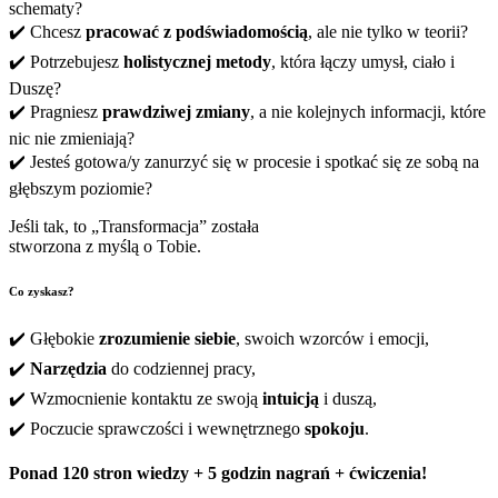
schematy?
✔️ Chcesz
pracować z podświadomością
, ale nie tylko w teorii?
✔️ Potrzebujesz
holistycznej metody
, która łączy umysł, ciało i
Duszę?
✔️ Pragniesz
prawdziwej zmiany
, a nie kolejnych informacji, które
nic nie zmieniają?
✔️ Jesteś gotowa/y zanurzyć się w procesie i spotkać się ze sobą na
głębszym poziomie?
Jeśli tak, to „Transformacja” została
stworzona z myślą o Tobie.
Co zyskasz?
✔️ Głębokie
zrozumienie siebie
, swoich wzorców i emocji,
✔️
Narzędzia
do codziennej pracy,
✔️ Wzmocnienie kontaktu ze swoją
intuicją
i duszą,
✔️ Poczucie sprawczości i wewnętrznego
spokoju
.
Ponad 120 stron wiedzy + 5 godzin nagrań + ćwiczenia!