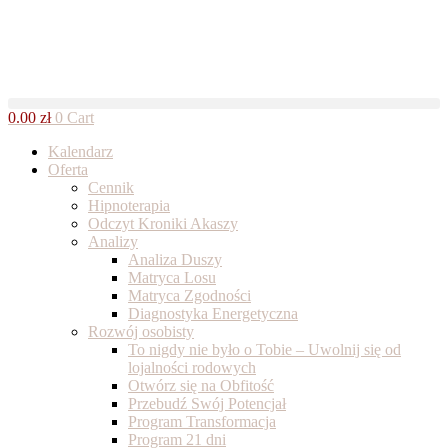
Skip
to
content
0.00
zł
0
Cart
Kalendarz
Oferta
Cennik
Hipnoterapia
Odczyt Kroniki Akaszy
Analizy
Analiza Duszy
Matryca Losu
Matryca Zgodności
Diagnostyka Energetyczna
Rozwój osobisty
To nigdy nie było o Tobie – Uwolnij się od
lojalności rodowych
Otwórz się na Obfitość
Przebudź Swój Potencjał
Program Transformacja
Program 21 dni