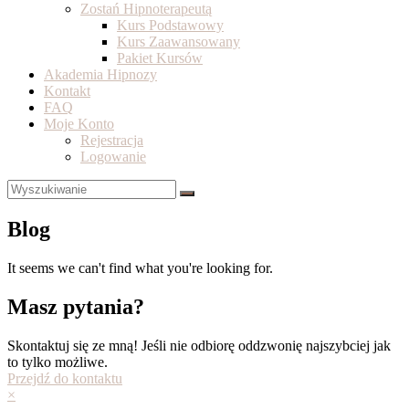
Zostań Hipnoterapeutą
Kurs Podstawowy
Kurs Zaawansowany
Pakiet Kursów
Akademia Hipnozy
Kontakt
FAQ
Moje Konto
Rejestracja
Logowanie
Blog
It seems we can't find what you're looking for.
Masz pytania?
Skontaktuj się ze mną! Jeśli nie odbiorę oddzwonię najszybciej jak
to tylko możliwe.
Przejdź do kontaktu
×