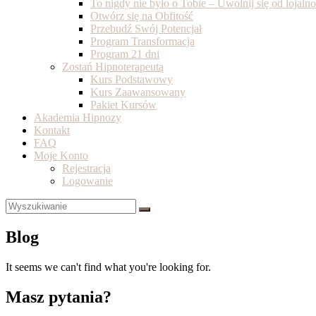
To nigdy nie było o Tobie – Uwolnij się od lojal
Otwórz się na Obfitość
Przebudź Swój Potencjał
Program Transformacja
Program 21 dni
Zostań Hipnoterapeutą
Kurs Podstawowy
Kurs Zaawansowany
Pakiet Kursów
Akademia Hipnozy
Kontakt
FAQ
Moje Konto
Rejestracja
Logowanie
Blog
It seems we can't find what you're looking for.
Masz pytania?