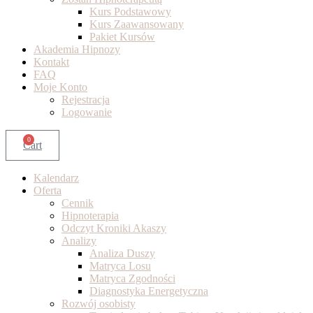
Kurs Podstawowy
Kurs Zaawansowany
Pakiet Kursów
Akademia Hipnozy
Kontakt
FAQ
Moje Konto
Rejestracja
Logowanie
0
Cart
Kalendarz
Oferta
Cennik
Hipnoterapia
Odczyt Kroniki Akaszy
Analizy
Analiza Duszy
Matryca Losu
Matryca Zgodności
Diagnostyka Energetyczna
Rozwój osobisty