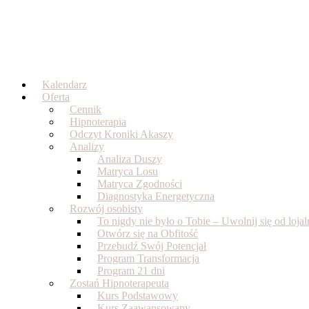
Skip
to
content
Kalendarz
Oferta
Cennik
Hipnoterapia
Odczyt Kroniki Akaszy
Analizy
Analiza Duszy
Matryca Losu
Matryca Zgodności
Diagnostyka Energetyczna
Rozwój osobisty
To nigdy nie było o Tobie – Uwolnij się od loj
Otwórz się na Obfitość
Przebudź Swój Potencjał
Program Transformacja
Program 21 dni
Zostań Hipnoterapeutą
Kurs Podstawowy
Kurs Zaawansowany