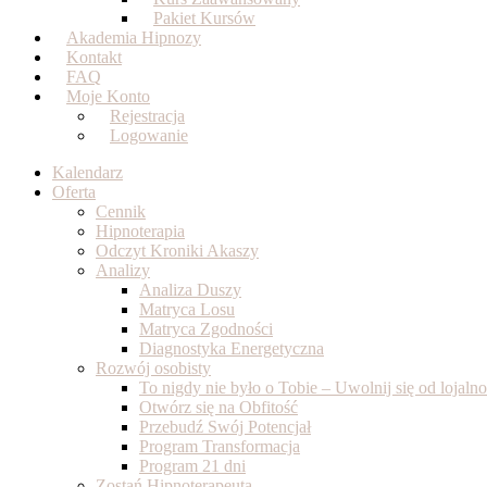
Pakiet Kursów
Akademia Hipnozy
Kontakt
FAQ
Moje Konto
Rejestracja
Logowanie
Kalendarz
Oferta
Cennik
Hipnoterapia
Odczyt Kroniki Akaszy
Analizy
Analiza Duszy
Matryca Losu
Matryca Zgodności
Diagnostyka Energetyczna
Rozwój osobisty
To nigdy nie było o Tobie – Uwolnij się od lojal
Otwórz się na Obfitość
Przebudź Swój Potencjał
Program Transformacja
Program 21 dni
Zostań Hipnoterapeutą