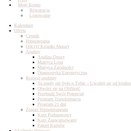
Moje Konto
Rejestracja
Logowanie
Kalendarz
Oferta
Cennik
Hipnoterapia
Odczyt Kroniki Akaszy
Analizy
Analiza Duszy
Matryca Losu
Matryca Zgodności
Diagnostyka Energetyczna
Rozwój osobisty
To nigdy nie było o Tobie – Uwolnij się od lojal
Otwórz się na Obfitość
Przebudź Swój Potencjał
Program Transformacja
Program 21 dni
Zostań Hipnoterapeutą
Kurs Podstawowy
Kurs Zaawansowany
Pakiet Kursów
Akademia Hipnozy