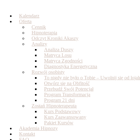
Skip
to
Kalendarz
content
Oferta
Cennik
Hipnoterapia
Odczyt Kroniki Akaszy
Analizy
Analiza Duszy
Matryca Losu
Matryca Zgodności
Diagnostyka Energetyczna
Rozwój osobisty
To nigdy nie było o Tobie – Uwolnij się od loj
Otwórz się na Obfitość
Przebudź Swój Potencjał
Program Transformacja
Program 21 dni
Zostań Hipnoterapeutą
Kurs Podstawowy
Kurs Zaawansowany
Pakiet Kursów
Akademia Hipnozy
Kontakt
FAQ