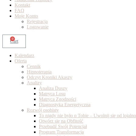
Kontakt
FAQ
Moje Konto
Rejestracja
Logowanie
0
Cart
Kalendarz
Oferta
Cennik
Hipnoterapia
Odczyt Kroniki Akaszy
Analizy
Analiza Duszy
Matryca Losu
Matryca Zgodności
Diagnostyka Energetyczna
Rozwój osobisty
To nigdy nie było o Tobie – Uwolnij się od lojal
Otwórz się na Obfitość
Przebudź Swój Potencjał
Program Transformacja