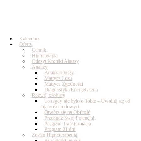
Skip
to
content
Kalendarz
Oferta
Cennik
Hipnoterapia
Odczyt Kroniki Akaszy
Analizy
Analiza Duszy
Matryca Losu
Matryca Zgodności
Diagnostyka Energetyczna
Rozwój osobisty
To nigdy nie było o Tobie – Uwolnij się od
lojalności rodowych
Otwórz się na Obfitość
Przebudź Swój Potencjał
Program Transformacja
Program 21 dni
Zostań Hipnoterapeutą
Kurs Podstawowy