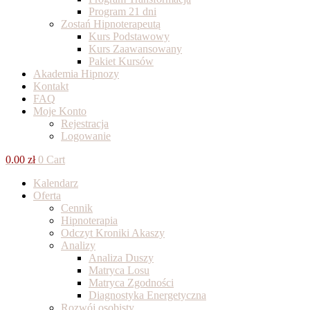
Program 21 dni
Zostań Hipnoterapeutą
Kurs Podstawowy
Kurs Zaawansowany
Pakiet Kursów
Akademia Hipnozy
Kontakt
FAQ
Moje Konto
Rejestracja
Logowanie
0.00
zł
0
Cart
Kalendarz
Oferta
Cennik
Hipnoterapia
Odczyt Kroniki Akaszy
Analizy
Analiza Duszy
Matryca Losu
Matryca Zgodności
Diagnostyka Energetyczna
Rozwój osobisty