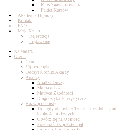
Kurs Zaawansowany
Pakiet Kursów
Akademia Hipnozy
Kontakt
FAQ
Moje Konto
Rejestracja
Logowanie
Kalendarz
Oferta
Cennik
Hipnoterapia
Odczyt Kroniki Akaszy
Analizy
Analiza Duszy
Matryca Losu
Matryca Zgodności
Diagnostyka Energetyczna
Rozwój osobisty
To nigdy nie było o Tobie – Uwolnij się od
lojalności rodowych
Otwórz się na Obfitość
Przebudź Swój Potencjał
Program Transformacja