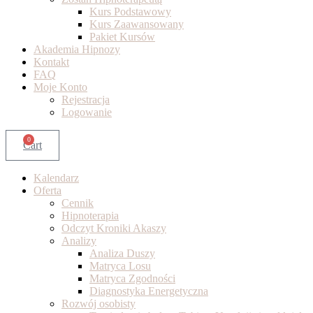
Kurs Podstawowy
Kurs Zaawansowany
Pakiet Kursów
Akademia Hipnozy
Kontakt
FAQ
Moje Konto
Rejestracja
Logowanie
0
Cart
Kalendarz
Oferta
Cennik
Hipnoterapia
Odczyt Kroniki Akaszy
Analizy
Analiza Duszy
Matryca Losu
Matryca Zgodności
Diagnostyka Energetyczna
Rozwój osobisty