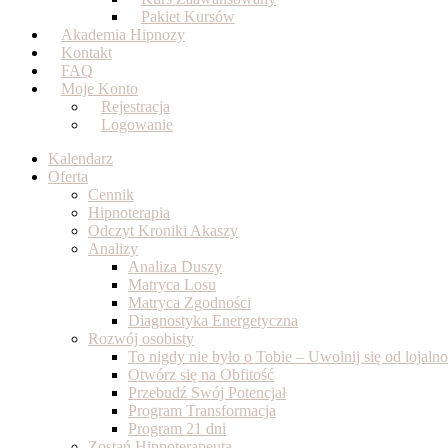
Pakiet Kursów
Akademia Hipnozy
Kontakt
FAQ
Moje Konto
Rejestracja
Logowanie
Kalendarz
Oferta
Cennik
Hipnoterapia
Odczyt Kroniki Akaszy
Analizy
Analiza Duszy
Matryca Losu
Matryca Zgodności
Diagnostyka Energetyczna
Rozwój osobisty
To nigdy nie było o Tobie – Uwolnij się od lojal
Otwórz się na Obfitość
Przebudź Swój Potencjał
Program Transformacja
Program 21 dni
Zostań Hipnoterapeutą