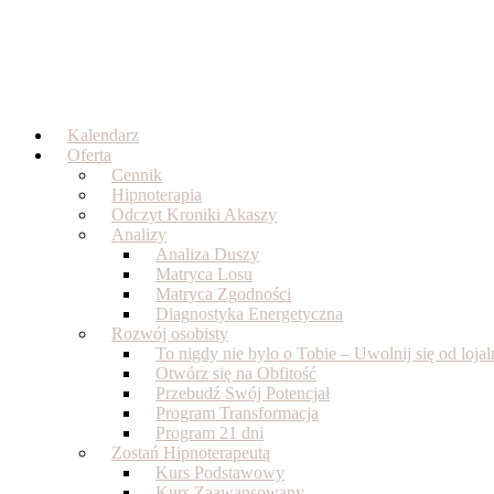
Skip
to
content
Kalendarz
Oferta
Cennik
Hipnoterapia
Odczyt Kroniki Akaszy
Analizy
Analiza Duszy
Matryca Losu
Matryca Zgodności
Diagnostyka Energetyczna
Rozwój osobisty
To nigdy nie było o Tobie – Uwolnij się od loj
Otwórz się na Obfitość
Przebudź Swój Potencjał
Program Transformacja
Program 21 dni
Zostań Hipnoterapeutą
Kurs Podstawowy
Kurs Zaawansowany