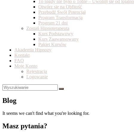
To nigdy nie było o Tobie – Uwolnij się od lojal
Otwórz się na Obfitość
Przebudź Swój Potencjał
Program Transformacja
Program 21 dni
Zostań Hipnoterapeutą
Kurs Podstawowy
Kurs Zaawansowany
Pakiet Kursów
Akademia Hipnozy
Kontakt
FAQ
Moje Konto
Rejestracja
Logowanie
Blog
It seems we can't find what you're looking for.
Masz pytania?