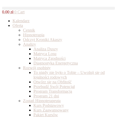
Skip
to
0.00
zł
0
Cart
content
Kalendarz
Oferta
Cennik
Hipnoterapia
Odczyt Kroniki Akaszy
Analizy
Analiza Duszy
Matryca Losu
Matryca Zgodności
Diagnostyka Energetyczna
Rozwój osobisty
To nigdy nie było o Tobie – Uwolnij się od
lojalności rodowych
Otwórz się na Obfitość
Przebudź Swój Potencjał
Program Transformacja
Program 21 dni
Zostań Hipnoterapeutą
Kurs Podstawowy
Kurs Zaawansowany
Pakiet Kursów