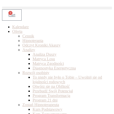
Skip
to
content
0
Cart
Kalendarz
Oferta
Cennik
Hipnoterapia
Odczyt Kroniki Akaszy
Analizy
Analiza Duszy
Matryca Losu
Matryca Zgodności
Diagnostyka Energetyczna
Rozwój osobisty
To nigdy nie było o Tobie – Uwolnij się od
lojalności rodowych
Otwórz się na Obfitość
Przebudź Swój Potencjał
Program Transformacja
Program 21 dni
Zostań Hipnoterapeutą
Kurs Podstawowy
Kurs Zaawansowany