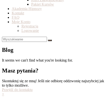
Pakiet Kursów
Akademia Hipnozy
Kontakt
FAQ
Moje Konto
Rejestracja
Logowanie
Blog
It seems we can't find what you're looking for.
Masz pytania?
Skontaktuj się ze mną! Jeśli nie odbiorę oddzwonię najszybciej jak
to tylko możliwe.
Przejdź do kontaktu
×