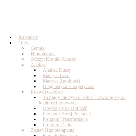
Skip
to
content
Kalendarz
Oferta
Cennik
Hipnoterapia
Odczyt Kroniki Akaszy
Analizy
Analiza Duszy
Matryca Losu
Matryca Zgodności
Diagnostyka Energetyczna
Rozwój osobisty
To nigdy nie było o Tobie – Uwolnij się od
lojalności rodowych
Otwórz się na Obfitość
Przebudź Swój Potencjał
Program Transformacja
Program 21 dni
Zostań Hipnoterapeutą
Kurs Podstawowy