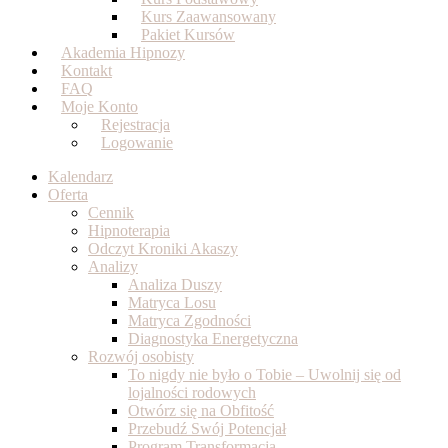
Kurs Zaawansowany
Pakiet Kursów
Akademia Hipnozy
Kontakt
FAQ
Moje Konto
Rejestracja
Logowanie
Kalendarz
Oferta
Cennik
Hipnoterapia
Odczyt Kroniki Akaszy
Analizy
Analiza Duszy
Matryca Losu
Matryca Zgodności
Diagnostyka Energetyczna
Rozwój osobisty
To nigdy nie było o Tobie – Uwolnij się od
lojalności rodowych
Otwórz się na Obfitość
Przebudź Swój Potencjał
Program Transformacja