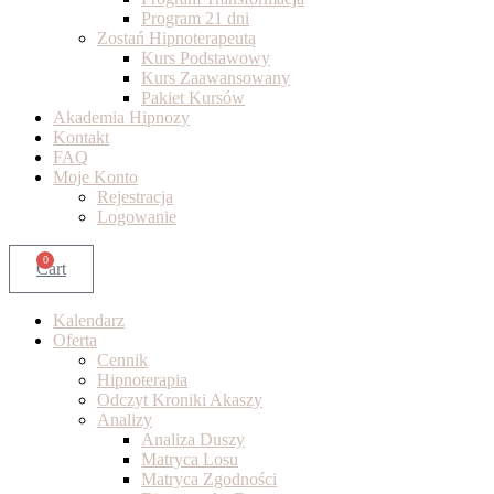
Program 21 dni
Zostań Hipnoterapeutą
Kurs Podstawowy
Kurs Zaawansowany
Pakiet Kursów
Akademia Hipnozy
Kontakt
FAQ
Moje Konto
Rejestracja
Logowanie
0
Cart
Kalendarz
Oferta
Cennik
Hipnoterapia
Odczyt Kroniki Akaszy
Analizy
Analiza Duszy
Matryca Losu
Matryca Zgodności