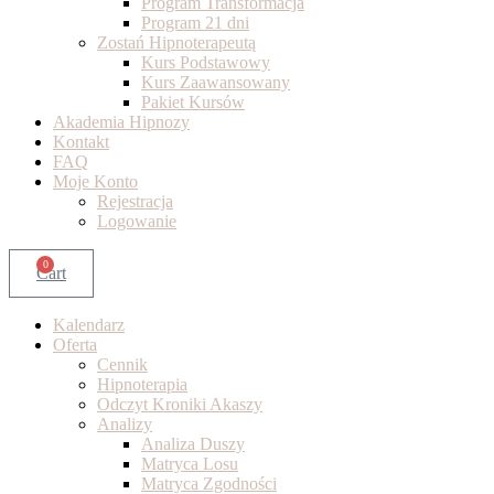
Program Transformacja
Program 21 dni
Zostań Hipnoterapeutą
Kurs Podstawowy
Kurs Zaawansowany
Pakiet Kursów
Akademia Hipnozy
Kontakt
FAQ
Moje Konto
Rejestracja
Logowanie
0
Cart
Kalendarz
Oferta
Cennik
Hipnoterapia
Odczyt Kroniki Akaszy
Analizy
Analiza Duszy
Matryca Losu
Matryca Zgodności