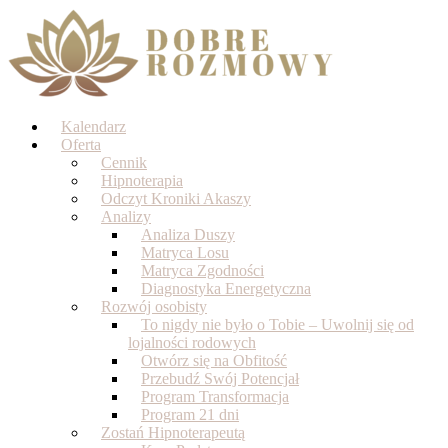
Skip
to
content
Kalendarz
Oferta
Cennik
Hipnoterapia
Odczyt Kroniki Akaszy
Analizy
Analiza Duszy
Matryca Losu
Matryca Zgodności
Diagnostyka Energetyczna
Rozwój osobisty
To nigdy nie było o Tobie – Uwolnij się od
lojalności rodowych
Otwórz się na Obfitość
Przebudź Swój Potencjał
Program Transformacja
Program 21 dni
Zostań Hipnoterapeutą