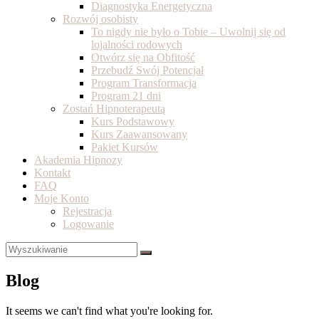
Diagnostyka Energetyczna
Rozwój osobisty
To nigdy nie było o Tobie – Uwolnij się od
lojalności rodowych
Otwórz się na Obfitość
Przebudź Swój Potencjał
Program Transformacja
Program 21 dni
Zostań Hipnoterapeutą
Kurs Podstawowy
Kurs Zaawansowany
Pakiet Kursów
Akademia Hipnozy
Kontakt
FAQ
Moje Konto
Rejestracja
Logowanie
Blog
It seems we can't find what you're looking for.