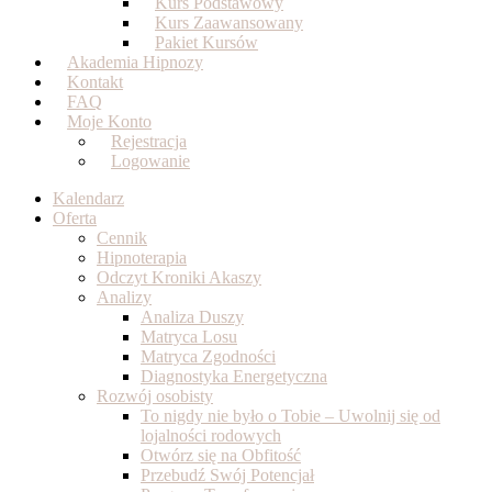
Kurs Podstawowy
Kurs Zaawansowany
Pakiet Kursów
Akademia Hipnozy
Kontakt
FAQ
Moje Konto
Rejestracja
Logowanie
Kalendarz
Oferta
Cennik
Hipnoterapia
Odczyt Kroniki Akaszy
Analizy
Analiza Duszy
Matryca Losu
Matryca Zgodności
Diagnostyka Energetyczna
Rozwój osobisty
To nigdy nie było o Tobie – Uwolnij się od
lojalności rodowych
Otwórz się na Obfitość
Przebudź Swój Potencjał