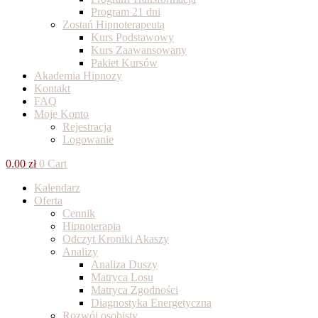
Program 21 dni
Zostań Hipnoterapeutą
Kurs Podstawowy
Kurs Zaawansowany
Pakiet Kursów
Akademia Hipnozy
Kontakt
FAQ
Moje Konto
Rejestracja
Logowanie
0.00
zł
0
Cart
Kalendarz
Oferta
Cennik
Hipnoterapia
Odczyt Kroniki Akaszy
Analizy
Analiza Duszy
Matryca Losu
Matryca Zgodności
Diagnostyka Energetyczna
Rozwój osobisty