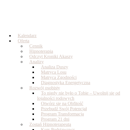
Skip
to
content
Kalendarz
Oferta
Cennik
Hipnoterapia
Odczyt Kroniki Akaszy
Analizy
Analiza Duszy
Matryca Losu
Matryca Zgodności
Diagnostyka Energetyczna
Rozwój osobisty
To nigdy nie było o Tobie – Uwolnij się od
lojalności rodowych
Otwórz się na Obfitość
Przebudź Swój Potencjał
Program Transformacja
Program 21 dni
Zostań Hipnoterapeutą
Kurs Podstawowy