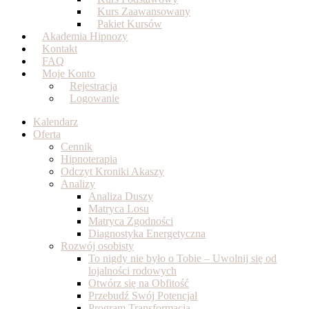
Kurs Zaawansowany
Pakiet Kursów
Akademia Hipnozy
Kontakt
FAQ
Moje Konto
Rejestracja
Logowanie
Kalendarz
Oferta
Cennik
Hipnoterapia
Odczyt Kroniki Akaszy
Analizy
Analiza Duszy
Matryca Losu
Matryca Zgodności
Diagnostyka Energetyczna
Rozwój osobisty
To nigdy nie było o Tobie – Uwolnij się od
lojalności rodowych
Otwórz się na Obfitość
Przebudź Swój Potencjał
Program Transformacja