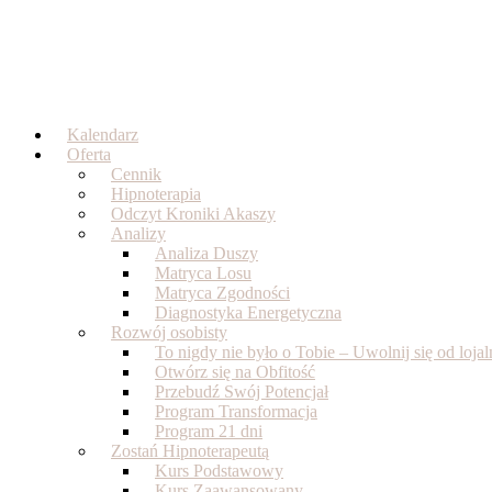
Skip
to
content
Kalendarz
Oferta
Cennik
Hipnoterapia
Odczyt Kroniki Akaszy
Analizy
Analiza Duszy
Matryca Losu
Matryca Zgodności
Diagnostyka Energetyczna
Rozwój osobisty
To nigdy nie było o Tobie – Uwolnij się od loj
Otwórz się na Obfitość
Przebudź Swój Potencjał
Program Transformacja
Program 21 dni
Zostań Hipnoterapeutą
Kurs Podstawowy
Kurs Zaawansowany