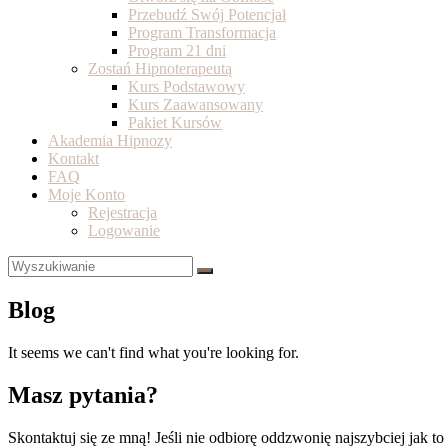
Przebudź Swój Potencjał
Program Transformacja
Program 21 dni
Zostań Hipnoterapeutą
Kurs Podstawowy
Kurs Zaawansowany
Pakiet Kursów
Akademia Hipnozy
Kontakt
FAQ
Moje Konto
Rejestracja
Logowanie
Blog
It seems we can't find what you're looking for.
Masz pytania?
Skontaktuj się ze mną! Jeśli nie odbiorę oddzwonię najszybciej jak to