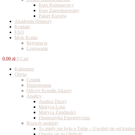
Kurs Podstawowy
Kurs Zaawansowany
Pakiet Kursów
Akademia Hipnozy
Kontakt
FAQ
Moje Konto
Rejestracja
Logowanie
0.00
zł
0
Cart
Kalendarz
Oferta
Cennik
Hipnoterapia
Odczyt Kroniki Akaszy
Analizy
Analiza Duszy
Matryca Losu
Matryca Zgodności
Diagnostyka Energetyczna
Rozwój osobisty
To nigdy nie było o Tobie – Uwolnij się od lojal
Otwórz się na Obfitość