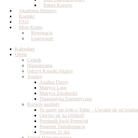
Pakiet Kursów
Akademia Hipnozy
Kontakt
FAQ
Moje Konto
Rejestracja
Logowanie
Kalendarz
Oferta
Cennik
Hipnoterapia
Odczyt Kroniki Akaszy
Analizy
Analiza Duszy
Matryca Losu
Matryca Zgodności
Diagnostyka Energetyczna
Rozwój osobisty
To nigdy nie było o Tobie – Uwolnij się od lojal
Otwórz się na Obfitość
Przebudź Swój Potencjał
Program Transformacja
Program 21 dni
Zostań Hipnoterapeutą