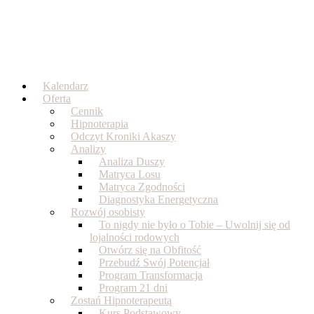
Skip
to
content
Kalendarz
Oferta
Cennik
Hipnoterapia
Odczyt Kroniki Akaszy
Analizy
Analiza Duszy
Matryca Losu
Matryca Zgodności
Diagnostyka Energetyczna
Rozwój osobisty
To nigdy nie było o Tobie – Uwolnij się od
lojalności rodowych
Otwórz się na Obfitość
Przebudź Swój Potencjał
Program Transformacja
Program 21 dni
Zostań Hipnoterapeutą
Kurs Podstawowy