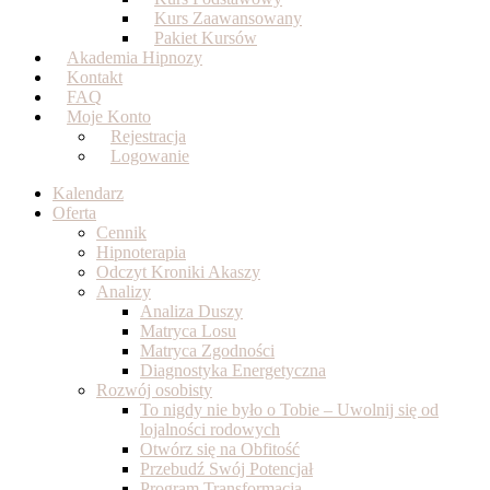
Kurs Zaawansowany
Pakiet Kursów
Akademia Hipnozy
Kontakt
FAQ
Moje Konto
Rejestracja
Logowanie
Kalendarz
Oferta
Cennik
Hipnoterapia
Odczyt Kroniki Akaszy
Analizy
Analiza Duszy
Matryca Losu
Matryca Zgodności
Diagnostyka Energetyczna
Rozwój osobisty
To nigdy nie było o Tobie – Uwolnij się od
lojalności rodowych
Otwórz się na Obfitość
Przebudź Swój Potencjał
Program Transformacja