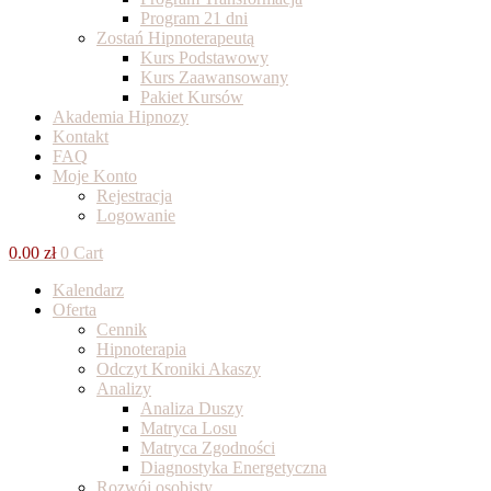
Program 21 dni
Zostań Hipnoterapeutą
Kurs Podstawowy
Kurs Zaawansowany
Pakiet Kursów
Akademia Hipnozy
Kontakt
FAQ
Moje Konto
Rejestracja
Logowanie
0.00
zł
0
Cart
Kalendarz
Oferta
Cennik
Hipnoterapia
Odczyt Kroniki Akaszy
Analizy
Analiza Duszy
Matryca Losu
Matryca Zgodności
Diagnostyka Energetyczna
Rozwój osobisty