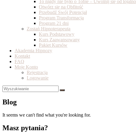
To nigdy nie było o Tobie – Uwolnij się od lojal
Otwórz się na Obfitość
Przebudź Swój Potencjał
Program Transformacja
Program 21 dni
Zostań Hipnoterapeutą
Kurs Podstawowy
Kurs Zaawansowany
Pakiet Kursów
Akademia Hipnozy
Kontakt
FAQ
Moje Konto
Rejestracja
Logowanie
Blog
It seems we can't find what you're looking for.
Masz pytania?