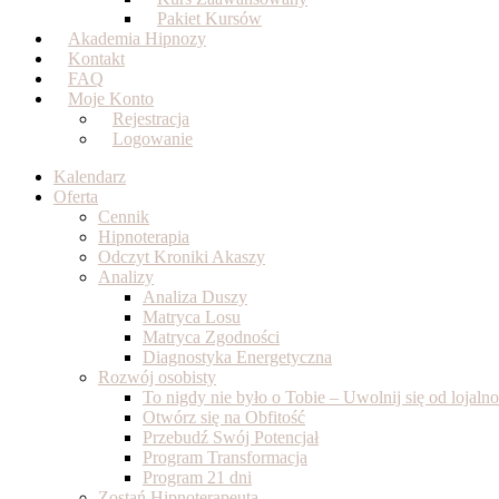
Pakiet Kursów
Akademia Hipnozy
Kontakt
FAQ
Moje Konto
Rejestracja
Logowanie
Kalendarz
Oferta
Cennik
Hipnoterapia
Odczyt Kroniki Akaszy
Analizy
Analiza Duszy
Matryca Losu
Matryca Zgodności
Diagnostyka Energetyczna
Rozwój osobisty
To nigdy nie było o Tobie – Uwolnij się od lojal
Otwórz się na Obfitość
Przebudź Swój Potencjał
Program Transformacja
Program 21 dni
Zostań Hipnoterapeutą