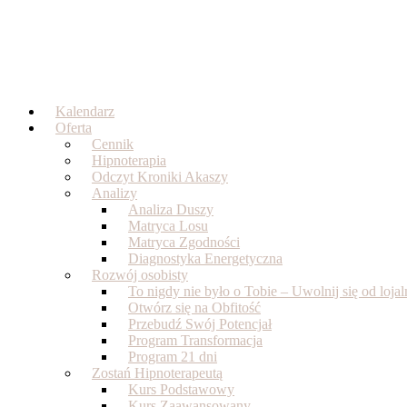
Skip
to
content
Kalendarz
Oferta
Cennik
Hipnoterapia
Odczyt Kroniki Akaszy
Analizy
Analiza Duszy
Matryca Losu
Matryca Zgodności
Diagnostyka Energetyczna
Rozwój osobisty
To nigdy nie było o Tobie – Uwolnij się od loj
Otwórz się na Obfitość
Przebudź Swój Potencjał
Program Transformacja
Program 21 dni
Zostań Hipnoterapeutą
Kurs Podstawowy
Kurs Zaawansowany