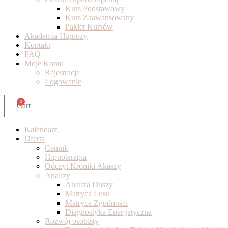
Kurs Podstawowy
Kurs Zaawansowany
Pakiet Kursów
Akademia Hipnozy
Kontakt
FAQ
Moje Konto
Rejestracja
Logowanie
0
Cart
Kalendarz
Oferta
Cennik
Hipnoterapia
Odczyt Kroniki Akaszy
Analizy
Analiza Duszy
Matryca Losu
Matryca Zgodności
Diagnostyka Energetyczna
Rozwój osobisty