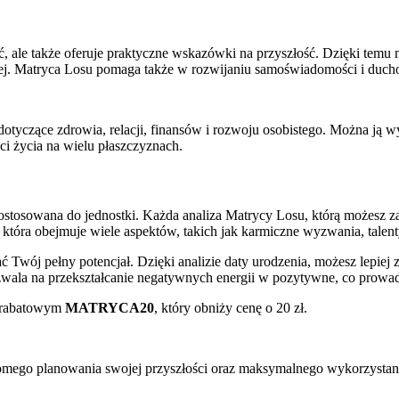
ość, ale także oferuje praktyczne wskazówki na przyszłość. Dzięki te
owej. Matryca Losu pomaga także w rozwijaniu samoświadomości i duc
tyczące zdrowia, relacji, finansów i rozwoju osobistego. Można ją wy
i życia na wielu płaszczyznach.
 dostosowana do jednostki. Każda analiza Matrycy Losu, którą możesz z
tóra obejmuje wiele aspektów, takich jak karmiczne wyzwania, talenty,
ć Twój pełny potencjał. Dzięki analizie daty urodzenia, możesz lepiej
wala na przekształcanie negatywnych energii w pozytywne, co prowadz
e rabatowym
MATRYCA20
, który obniży cenę o 20 zł.
omego planowania swojej przyszłości oraz maksymalnego wykorzystani