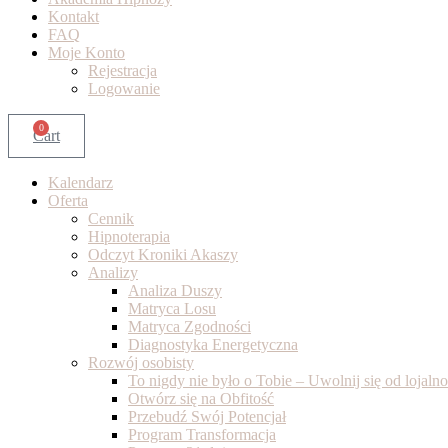
Kontakt
FAQ
Moje Konto
Rejestracja
Logowanie
0
Cart
Kalendarz
Oferta
Cennik
Hipnoterapia
Odczyt Kroniki Akaszy
Analizy
Analiza Duszy
Matryca Losu
Matryca Zgodności
Diagnostyka Energetyczna
Rozwój osobisty
To nigdy nie było o Tobie – Uwolnij się od lojal
Otwórz się na Obfitość
Przebudź Swój Potencjał
Program Transformacja