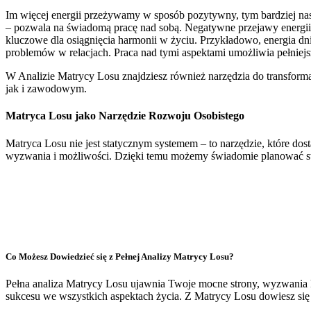
Im więcej energii przeżywamy w sposób pozytywny, tym bardziej nasze
– pozwala na świadomą pracę nad sobą. Negatywne przejawy energii 
kluczowe dla osiągnięcia harmonii w życiu. Przykładowo, energia dni
problemów w relacjach. Praca nad tymi aspektami umożliwia pełniejs
W Analizie Matrycy Losu znajdziesz również narzędzia do transfor
jak i zawodowym.
Matryca Losu jako Narzędzie Rozwoju Osobistego
Matryca Losu nie jest statycznym systemem – to narzędzie, które do
wyzwania i możliwości. Dzięki temu możemy świadomie planować sw
Co Możesz Dowiedzieć się z Pełnej Analizy Matrycy Losu?
Pełna analiza Matrycy Losu ujawnia Twoje mocne strony, wyzwania ka
sukcesu we wszystkich aspektach życia. Z Matrycy Losu dowiesz się 