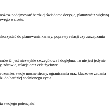
mu możesz podejmować bardziej świadome decyzje, planować z większą
howego wzrostu.
korzystać do planowania kariery, poprawy relacji czy zarządzania
amówić, jest niezwykle szczegółowa i dogłębna. To nie jest jedynie
 zdrowie, relacje oraz cele życiowe.
 zrozumieć swoje mocne strony, ograniczenia oraz kluczowe zadania
i do bardziej spełnionego życia.
a swojego potencjału!