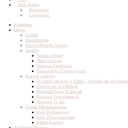
Moje Konto
Rejestracja
Logowanie
Kalendarz
Oferta
Cennik
Hipnoterapia
Odczyt Kroniki Akaszy
Analizy
Analiza Duszy
Matryca Losu
Matryca Zgodności
Diagnostyka Energetyczna
Rozwój osobisty
To nigdy nie było o Tobie – Uwolnij się od lojal
Otwórz się na Obfitość
Przebudź Swój Potencjał
Program Transformacja
Program 21 dni
Zostań Hipnoterapeutą
Kurs Podstawowy
Kurs Zaawansowany
Pakiet Kursów
Akademia Hipnozy