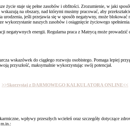
 życie staje się pełne zasobów i obfitości. Zrozumienie, w jaki sposó
wskazują na obszary, nad którymi musimy pracować, aby przekształci
a urodzenia, jeśli przejawia się w sposób negatywny, może blokować na
ze wykorzystanie naszych zasobów i osiągnięcie życiowego spełnienia
macji negatywnych energii. Regularna praca z Matrycą może prowadzić
starcza wskazówek do ciągłego rozwoju osobistego. Pomaga lepiej przy
oją przyszłość, maksymalnie wykorzystując swój potencjał.
>>Skorzystaj z DARMOWEGO KALKULATORA ONLINE<<
rmiczne, wpływy przeszłych wcieleń oraz szczegóły dotyczące zdrowia
m.in.: