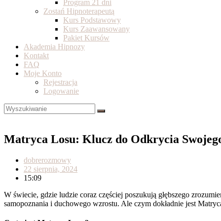
Program 21 dni
Zostań Hipnoterapeutą
Kurs Podstawowy
Kurs Zaawansowany
Pakiet Kursów
Akademia Hipnozy
Kontakt
FAQ
Moje Konto
Rejestracja
Logowanie
Matryca Losu: Klucz do Odkrycia Swojego
dobrerozmowy
22 sierpnia, 2024
15:09
W świecie, gdzie ludzie coraz częściej poszukują głębszego zrozumie
samopoznania i duchowego wzrostu. Ale czym dokładnie jest Matry