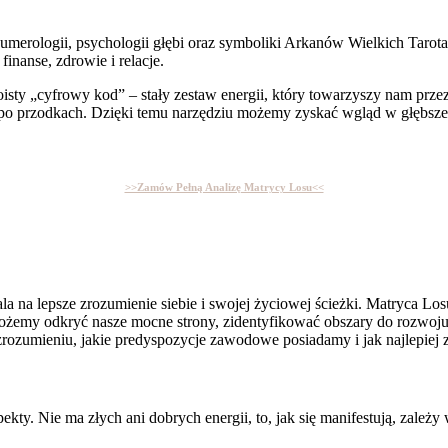
merologii, psychologii głębi oraz symboliki Arkanów Wielkich Tarota.
finanse, zdrowie i relacje.
sty „cyfrowy kod” – stały zestaw energii, który towarzyszy nam przez 
o po przodkach. Dzięki temu narzędziu możemy zyskać wgląd w głębsze
>>Zamów Pełną Analizę Matrycy Losu<<
 na lepsze zrozumienie siebie i swojej życiowej ścieżki. Matryca Los
ożemy odkryć nasze mocne strony, zidentyfikować obszary do rozwoju o
w zrozumieniu, jakie predyspozycje zawodowe posiadamy i jak najlepie
y. Nie ma złych ani dobrych energii, to, jak się manifestują, zależy