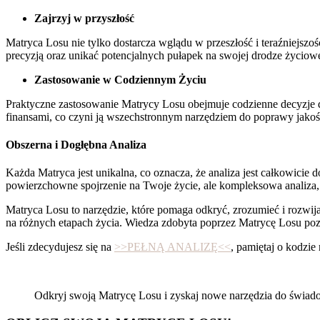
Zajrzyj w przyszłość
Matryca Losu nie tylko dostarcza wglądu w przeszłość i teraźniejsz
precyzją oraz unikać potencjalnych pułapek na swojej drodze życi
Zastosowanie w Codziennym Życiu
Praktyczne zastosowanie Matrycy Losu obejmuje codzienne decyzje do
finansami, co czyni ją wszechstronnym narzędziem do poprawy jakośc
Obszerna i Dogłębna Analiza
Każda Matryca jest unikalna, co oznacza, że analiza jest całkowicie
powierzchowne spojrzenie na Twoje życie, ale kompleksowa analiza, k
Matryca Losu to narzędzie, które pomaga odkryć, zrozumieć i rozwija
na różnych etapach życia. Wiedza zdobyta poprzez Matrycę Losu poz
Jeśli zdecydujesz się na
>>PEŁNĄ ANALIZĘ<<
, pamiętaj o kodzi
Odkryj swoją Matrycę Losu i zyskaj nowe narzędzia do świad