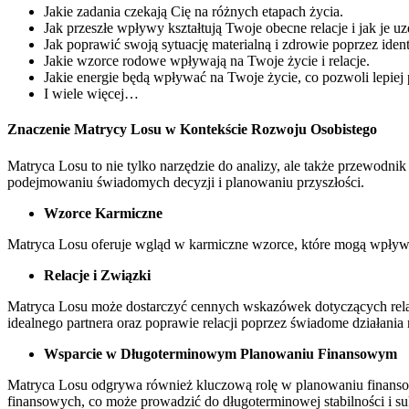
Jakie zadania czekają Cię na różnych etapach życia.
Jak przeszłe wpływy kształtują Twoje obecne relacje i jak je u
Jak poprawić swoją sytuację materialną i zdrowie poprzez ident
Jakie wzorce rodowe wpływają na Twoje życie i relacje.
Jakie energie będą wpływać na Twoje życie, co pozwoli lepiej 
I wiele więcej…
Znaczenie Matrycy Losu w Kontekście Rozwoju Osobistego
Matryca Losu to nie tylko narzędzie do analizy, ale także przewodni
podejmowaniu świadomych decyzji i planowaniu przyszłości.
Wzorce Karmiczne
Matryca Losu oferuje wgląd w karmiczne wzorce, które mogą wpływ
Relacje i Związki
Matryca Losu może dostarczyć cennych wskazówek dotyczących relacj
idealnego partnera oraz poprawie relacji poprzez świadome działania
Wsparcie w Długoterminowym Planowaniu Finansowym
Matryca Losu odgrywa również kluczową rolę w planowaniu finansow
finansowych, co może prowadzić do długoterminowej stabilności i su