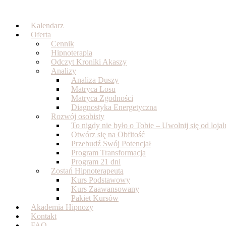
Skip
to
Kalendarz
content
Oferta
Cennik
Hipnoterapia
Odczyt Kroniki Akaszy
Analizy
Analiza Duszy
Matryca Losu
Matryca Zgodności
Diagnostyka Energetyczna
Rozwój osobisty
To nigdy nie było o Tobie – Uwolnij się od loj
Otwórz się na Obfitość
Przebudź Swój Potencjał
Program Transformacja
Program 21 dni
Zostań Hipnoterapeutą
Kurs Podstawowy
Kurs Zaawansowany
Pakiet Kursów
Akademia Hipnozy
Kontakt
FAQ