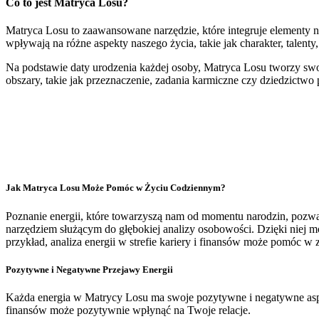
Co to jest Matryca Losu?
Matryca Losu to zaawansowane narzędzie, które integruje elementy nu
wpływają na różne aspekty naszego życia, takie jak charakter, talenty, 
Na podstawie daty urodzenia każdej osoby, Matryca Losu tworzy swoi
obszary, takie jak przeznaczenie, zadania karmiczne czy dziedzictw
Jak Matryca Losu Może Pomóc w Życiu Codziennym?
Poznanie energii, które towarzyszą nam od momentu narodzin, pozwala
narzędziem służącym do głębokiej analizy osobowości. Dzięki niej m
przykład, analiza energii w strefie kariery i finansów może pomóc 
Pozytywne i Negatywne Przejawy Energii
Każda energia w Matrycy Losu ma swoje pozytywne i negatywne aspekt
finansów może pozytywnie wpłynąć na Twoje relacje.