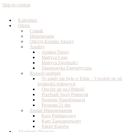
Skip to content
Kalendarz
Oferta
Cennik
Hipnoterapia
Odczyt Kroniki Akaszy
Analizy
Analiza Duszy
Matryca Losu
Matryca Zgodności
Diagnostyka Energetyczna
Rozwój osobisty
To nigdy nie było o Tobie – Uwolnij się od
lojalności rodowych
Otwórz się na Obfitość
Przebudź Swój Potencjał
Program Transformacja
Program 21 dni
Zostań Hipnoterapeutą
Kurs Podstawowy
Kurs Zaawansowany
Pakiet Kursów
Akademia Hipnozy