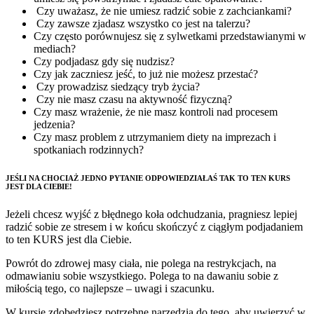
Czy uważasz, że nie umiesz radzić sobie z zachciankami?
Czy zawsze zjadasz wszystko co jest na talerzu?
Czy często porównujesz się z sylwetkami przedstawianymi w
mediach?
Czy podjadasz gdy się nudzisz?
Czy jak zaczniesz jeść, to już nie możesz przestać?
Czy prowadzisz siedzący tryb życia?
Czy nie masz czasu na aktywność fizyczną?
Czy masz wrażenie, że nie masz kontroli nad procesem
jedzenia?
Czy masz problem z utrzymaniem diety na imprezach i
spotkaniach rodzinnych?
JEŚLI NA CHOCIAŻ JEDNO PYTANIE ODPOWIEDZIAŁAŚ TAK TO TEN KURS
JEST DLA CIEBIE!
Jeżeli chcesz wyjść z błędnego koła odchudzania, pragniesz lepiej
radzić sobie ze stresem i w końcu skończyć z ciągłym podjadaniem
to ten KURS jest dla Ciebie.
Powrót do zdrowej masy ciała, nie polega na restrykcjach, na
odmawianiu sobie wszystkiego. Polega to na dawaniu sobie z
miłością tego, co najlepsze – uwagi i szacunku.
W kursie zdobędziesz potrzebne narzędzia do tego, aby uwierzyć w