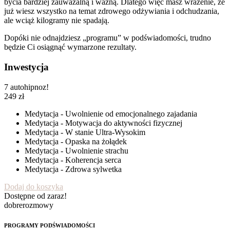
bycia bardziej zauważalną i ważną. Dlatego więc masz wrażenie, że
już wiesz wszystko na temat zdrowego odżywiania i odchudzania,
ale wciąż kilogramy nie spadają.
Dopóki nie odnajdziesz „programu” w podświadomości, trudno
będzie Ci osiągnąć wymarzone rezultaty.
Inwestycja
7 autohipnoz!
249
zł
Medytacja - Uwolnienie od emocjonalnego zajadania
Medytacja - Motywacja do aktywności fizycznej
Medytacja - W stanie Ultra-Wysokim
Medytacja - Opaska na żołądek
Medytacja - Uwolnienie strachu
Medytacja - Koherencja serca
Medytacja - Zdrowa sylwetka
Dodaj do koszyka
Dostępne od zaraz!
dobrerozmowy
PROGRAMY PODŚWIADOMOŚCI