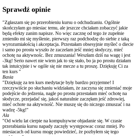
Sprawdź opinie
"Zgłaszam się po przerobieniu kursu o odchudzaniu. Ogólnie
skończyłam go miesiac temu, ale jeszcze chciałam zobaczyć jakie
będą efekty zanim napisze. No więc zacznę od tego że zupełnie
zmieniło mi się myślenie, pierwszy raz podchodzę do siebie z taką
wyrozumiałością i akceptacja. Przestałam obsesyjnie myśleć o diecie
i samo po prostu wyszło że zaczelam jeść mniej słodyczy, mieć
ochotę na aktywnośc. Bez zmuszania! Weszłam dziś na wagę i jest
-3kg! Serio nawet nie wiem jak to się stało, bo ja po prostu działam
tak intuicyjnie i w ogóle się nie mecze a tu proszę. Dziękuję Ci za
ten kurs "
Basia
"Dziękuję za ten kurs medytacje były bardzo przyjemne! I
rzeczywiście po słuchaniu widziałam, że zaczyna się zmieniać moje
podejście do jedzenia, nagle po prostu przestałam mieć ochotę na
słodycze, przejadać się, jakoś naturalnie zaczęłam jeść zdrowiej,
mieć ochote na aktywność. Nie muszę się do niczego zmuszać i na
wadzę -5kg!"
Ala
"Od wielu lat cierpie na kompulsywne objadanie się. W czasie
przerabiania kursu napady zaczęły występowac coraz mniej. Po
miesiacach od kursu mogę powiedzieć, że pozbyłem się tego