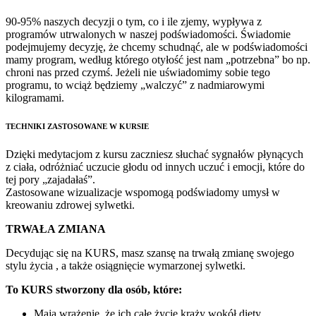
90-95% naszych decyzji o tym, co i ile zjemy, wypływa z
programów utrwalonych w naszej podświadomości. Świadomie
podejmujemy decyzję, że chcemy schudnąć, ale w podświadomości
mamy program, według którego otyłość jest nam „potrzebna” bo np.
chroni nas przed czymś. Jeżeli nie uświadomimy sobie tego
programu, to wciąż będziemy „walczyć” z nadmiarowymi
kilogramami.
TECHNIKI ZASTOSOWANE W KURSIE
Dzięki medytacjom z kursu zaczniesz słuchać sygnałów płynących
z ciała, odróżniać uczucie głodu od innych uczuć i emocji, które do
tej pory „zajadałaś”.
Zastosowane wizualizacje wspomogą podświadomy umysł w
kreowaniu zdrowej sylwetki.
TRWAŁA ZMIANA
Decydując się na KURS, masz szansę na trwałą zmianę swojego
stylu życia , a także osiągnięcie wymarzonej sylwetki.
To KURS stworzony dla osób, które:
Mają wrażenie, że ich całe życie krąży wokół diety