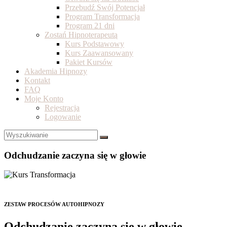
Przebudź Swój Potencjał
Program Transformacja
Program 21 dni
Zostań Hipnoterapeutą
Kurs Podstawowy
Kurs Zaawansowany
Pakiet Kursów
Akademia Hipnozy
Kontakt
FAQ
Moje Konto
Rejestracja
Logowanie
Odchudzanie zaczyna się w głowie
ZESTAW PROCESÓW AUTOHIPNOZY
Odchudzanie zaczyna się w głowie