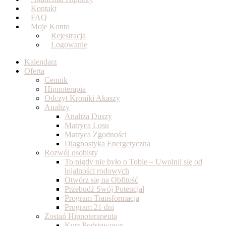
Kontakt
FAQ
Moje Konto
Rejestracja
Logowanie
Kalendarz
Oferta
Cennik
Hipnoterapia
Odczyt Kroniki Akaszy
Analizy
Analiza Duszy
Matryca Losu
Matryca Zgodności
Diagnostyka Energetyczna
Rozwój osobisty
To nigdy nie było o Tobie – Uwolnij się od
lojalności rodowych
Otwórz się na Obfitość
Przebudź Swój Potencjał
Program Transformacja
Program 21 dni
Zostań Hipnoterapeutą
Kurs Podstawowy