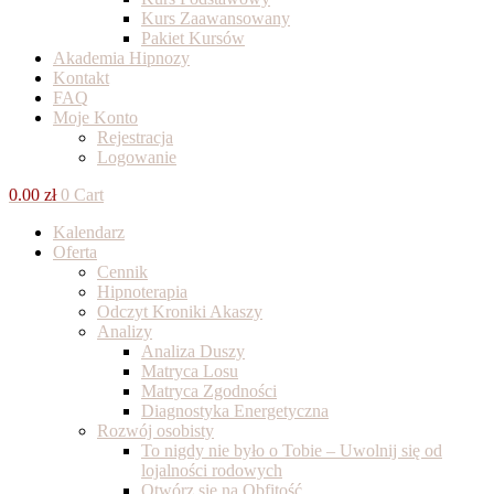
Kurs Zaawansowany
Pakiet Kursów
Akademia Hipnozy
Kontakt
FAQ
Moje Konto
Rejestracja
Logowanie
0.00
zł
0
Cart
Kalendarz
Oferta
Cennik
Hipnoterapia
Odczyt Kroniki Akaszy
Analizy
Analiza Duszy
Matryca Losu
Matryca Zgodności
Diagnostyka Energetyczna
Rozwój osobisty
To nigdy nie było o Tobie – Uwolnij się od
lojalności rodowych
Otwórz się na Obfitość