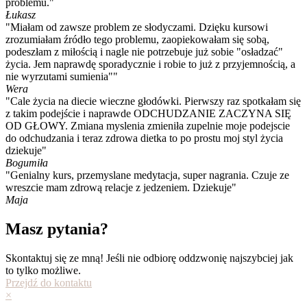
problemu."
Łukasz
"Miałam od zawsze problem ze słodyczami. Dzięku kursowi
zrozumiałam źródło tego problemu, zaopiekowałam się sobą,
podeszłam z miłością i nagle nie potrzebuje już sobie "osładzać"
życia. Jem naprawdę sporadycznie i robie to już z przyjemnością, a
nie wyrzutami sumienia""
Wera
"Cale życia na diecie wieczne głodówki. Pierwszy raz spotkałam się
z takim podejście i naprawde ODCHUDZANIE ZACZYNA SIĘ
OD GŁOWY. Zmiana myslenia zmieniła zupelnie moje podejscie
do odchudzania i teraz zdrowa dietka to po prostu moj styl życia
dziekuje"
Bogumiła
"Genialny kurs, przemyslane medytacja, super nagrania. Czuje ze
wreszcie mam zdrową relacje z jedzeniem. Dziekuje"
Maja
Masz pytania?
Skontaktuj się ze mną! Jeśli nie odbiorę oddzwonię najszybciej jak
to tylko możliwe.
Przejdź do kontaktu
×