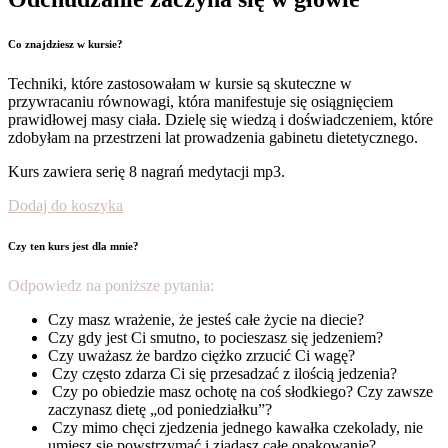
Co znajdziesz w kursie?
Techniki, które zastosowałam w kursie są skuteczne w
przywracaniu równowagi, która manifestuje się osiągnięciem
prawidłowej masy ciała. Dzielę się wiedzą i doświadczeniem, które
zdobyłam na przestrzeni lat prowadzenia gabinetu dietetycznego.
Kurs zawiera serię 8 nagrań medytacji mp3.
Dodaj do koszyka
Czy ten kurs jest dla mnie?
Odpowiedz na poniższe pytania:
Czy masz wrażenie, że jesteś całe życie na diecie?
Czy gdy jest Ci smutno, to pocieszasz się jedzeniem?
Czy uważasz że bardzo ciężko zrzucić Ci wagę?
Czy często zdarza Ci się przesadzać z ilością jedzenia?
Czy po obiedzie masz ochotę na coś słodkiego? Czy zawsze
zaczynasz dietę „od poniedziałku”?
Czy mimo chęci zjedzenia jednego kawałka czekolady, nie
umiesz się powstrzymać i zjadasz całe opakowanie?