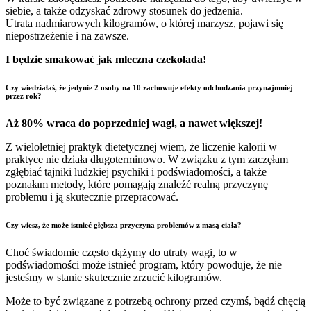
siebie, a także odzyskać zdrowy stosunek do jedzenia.
Utrata nadmiarowych kilogramów, o której marzysz, pojawi się
niepostrzeżenie i na zawsze.
I będzie smakować jak mleczna czekolada!
Czy wiedziałaś, że jedynie 2 osoby na 10 zachowuje efekty odchudzania przynajmniej
przez rok?
Aż 80% wraca do poprzedniej wagi, a nawet większej!
Z wieloletniej praktyk dietetycznej wiem, że liczenie kalorii w
praktyce nie działa długoterminowo. W związku z tym zaczęłam
zgłębiać tajniki ludzkiej psychiki i podświadomości, a także
poznałam metody, które pomagają znaleźć realną przyczynę
problemu i ją skutecznie przepracować.
Czy wiesz, że może istnieć głębsza przyczyna problemów z masą ciała?
Choć świadomie często dążymy do utraty wagi, to w
podświadomości może istnieć program, który powoduje, że nie
jesteśmy w stanie skutecznie zrzucić kilogramów.
Może to być związane z potrzebą ochrony przed czymś, bądź chęcią