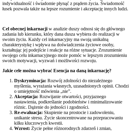
indywidualność i świadomie płynąć z prądem życia. Świadomość
łusek pozwala także na lepsze rozumienie i akceptację innych ludzi.
Cel obecnej inkarnacji
w analizie duszy odnosi się do głównego
zadania lub kierunku, który dana dusza wybiera do realizacji w
swoim życiu. Każdy cel inkarnacyjny ma swoją unikalną
charakterystykę i wpływa na doświadczenia życiowe osoby,
kształtując jej podejście i reakcje na różne sytuacje. Zrozumienie
swojego celu inkarnacyjnego może pomóc w lepszym zrozumieniu
swoich motywacji, wyzwań i możliwości rozwoju.
Jakie cele można wybrać Esencja na daną inkarnację?
Dyskryminacja:
Rozwój zdolności do niezależnego
myślenia, wyrażania własnych, uzasadnionych opinii. Chodzi
o umiejętność mówienia „nie”.
Akceptacja:
Rozwijanie otwartości, przyjaznego
nastawienia, podkreślanie podobieństw i minimalizowanie
różnic. Dążenie do jedności i zgodności.
Re-ewaluacja:
Skupienie na prostocie i zadowoleniu,
unikanie stresu. Życie skoncentrowane na przepracowaniu
kilku kluczowych kwestii.
Wzrost:
Życie pełne różnorodnych zdarzeń i zmian,