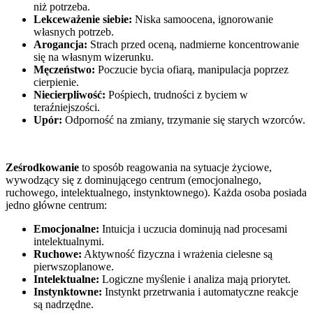
niż potrzeba.
Lekceważenie siebie:
Niska samoocena, ignorowanie
własnych potrzeb.
Arogancja:
Strach przed oceną, nadmierne koncentrowanie
się na własnym wizerunku.
Męczeństwo:
Poczucie bycia ofiarą, manipulacja poprzez
cierpienie.
Niecierpliwość:
Pośpiech, trudności z byciem w
teraźniejszości.
Upór:
Odporność na zmiany, trzymanie się starych wzorców.
Ześrodkowanie
to sposób reagowania na sytuacje życiowe,
wywodzący się z dominującego centrum (emocjonalnego,
ruchowego, intelektualnego, instynktownego). Każda osoba posiada
jedno główne centrum:
Emocjonalne:
Intuicja i uczucia dominują nad procesami
intelektualnymi.
Ruchowe:
Aktywność fizyczna i wrażenia cielesne są
pierwszoplanowe.
Intelektualne:
Logiczne myślenie i analiza mają priorytet.
Instynktowne:
Instynkt przetrwania i automatyczne reakcje
są nadrzędne.