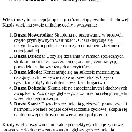
Wiek duszy
to koncepcja opisująca różne etapy ewolucji duchowej.
Każdy wiek ma swoje unikalne cechy i wyzwania:
Dusza Noworodka:
Skupiona na przetrwaniu w prostych,
często prymitywnych warunkach. Charakteryzuje się
instynktownym podejściem do życia i brakiem złożoności
emocjonalnej.
Dusza Dziecka:
Uczy się działania w ramach społecznych
struktur i norm. Jest szczera emocjonalnie, ceni tradycję i
porządek, szuka wyraźnych autorytetów.
Dusza Młoda:
Koncentruje się na sukcesie materialnym,
osiągnięciach i wpływie na świat zewnętrzny. Często
rywalizuje, dąży do zdobycia władzy i bogactwa.
Dusza Dojrzała:
Skupia się na emocjonalnych i duchowych
związkach. Poszukuje głębszego zrozumienia relacji, empatii i
wewnętrznego rozwoju.
Dusza Stara:
Dąży do zrozumienia głębszych prawd życia i
harmonii. Posiada bogate doświadczenie życiowe, skupia się
na duchowej mądrości i uniwersalnym połączeniu.
Każdy wiek duszy wnosi unikalne perspektywy i lekcje życiowe,
prowadząc do duchowego rozwoju i głębszego zrozumienia