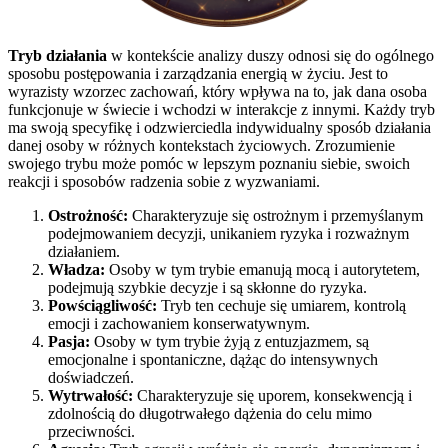
Tryb działania
w kontekście analizy duszy odnosi się do ogólnego
sposobu postępowania i zarządzania energią w życiu. Jest to
wyrazisty wzorzec zachowań, który wpływa na to, jak dana osoba
funkcjonuje w świecie i wchodzi w interakcje z innymi. Każdy tryb
ma swoją specyfikę i odzwierciedla indywidualny sposób działania
danej osoby w różnych kontekstach życiowych. Zrozumienie
swojego trybu może pomóc w lepszym poznaniu siebie, swoich
reakcji i sposobów radzenia sobie z wyzwaniami.
Ostrożność:
Charakteryzuje się ostrożnym i przemyślanym
podejmowaniem decyzji, unikaniem ryzyka i rozważnym
działaniem.
Władza:
Osoby w tym trybie emanują mocą i autorytetem,
podejmują szybkie decyzje i są skłonne do ryzyka.
Powściągliwość:
Tryb ten cechuje się umiarem, kontrolą
emocji i zachowaniem konserwatywnym.
Pasja:
Osoby w tym trybie żyją z entuzjazmem, są
emocjonalne i spontaniczne, dążąc do intensywnych
doświadczeń.
Wytrwałość:
Charakteryzuje się uporem, konsekwencją i
zdolnością do długotrwałego dążenia do celu mimo
przeciwności.