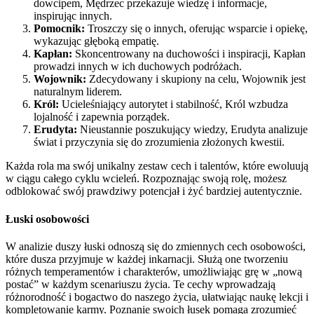
dowcipem, Mędrzec przekazuje wiedzę i informacje,
inspirując innych.
Pomocnik:
Troszczy się o innych, oferując wsparcie i opiekę,
wykazując głęboką empatię.
Kapłan:
Skoncentrowany na duchowości i inspiracji, Kapłan
prowadzi innych w ich duchowych podróżach.
Wojownik:
Zdecydowany i skupiony na celu, Wojownik jest
naturalnym liderem.
Król:
Ucieleśniający autorytet i stabilność, Król wzbudza
lojalność i zapewnia porządek.
Erudyta:
Nieustannie poszukujący wiedzy, Erudyta analizuje
świat i przyczynia się do zrozumienia złożonych kwestii.
Każda rola ma swój unikalny zestaw cech i talentów, które ewoluują
w ciągu całego cyklu wcieleń. Rozpoznając swoją rolę, możesz
odblokować swój prawdziwy potencjał i żyć bardziej autentycznie.
Łuski osobowości
W analizie duszy łuski odnoszą się do zmiennych cech osobowości,
które dusza przyjmuje w każdej inkarnacji. Służą one tworzeniu
różnych temperamentów i charakterów, umożliwiając grę w „nową
postać” w każdym scenariuszu życia. Te cechy wprowadzają
różnorodność i bogactwo do naszego życia, ułatwiając naukę lekcji i
kompletowanie karmy. Poznanie swoich łusek pomaga zrozumieć