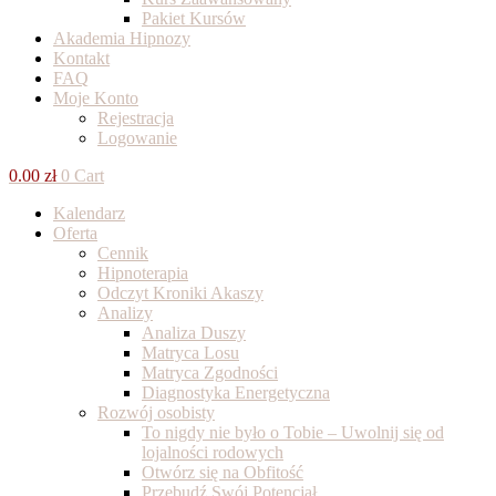
Pakiet Kursów
Akademia Hipnozy
Kontakt
FAQ
Moje Konto
Rejestracja
Logowanie
0.00
zł
0
Cart
Kalendarz
Oferta
Cennik
Hipnoterapia
Odczyt Kroniki Akaszy
Analizy
Analiza Duszy
Matryca Losu
Matryca Zgodności
Diagnostyka Energetyczna
Rozwój osobisty
To nigdy nie było o Tobie – Uwolnij się od
lojalności rodowych
Otwórz się na Obfitość
Przebudź Swój Potencjał