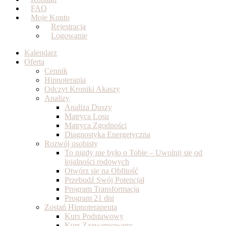
FAQ
Moje Konto
Rejestracja
Logowanie
Kalendarz
Oferta
Cennik
Hipnoterapia
Odczyt Kroniki Akaszy
Analizy
Analiza Duszy
Matryca Losu
Matryca Zgodności
Diagnostyka Energetyczna
Rozwój osobisty
To nigdy nie było o Tobie – Uwolnij się od
lojalności rodowych
Otwórz się na Obfitość
Przebudź Swój Potencjał
Program Transformacja
Program 21 dni
Zostań Hipnoterapeutą
Kurs Podstawowy
Kurs Zaawansowany