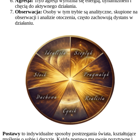
Agresja:
Tryb agresji wyróżnia się energią, dynamizmem i
chęcią do aktywnego działania.
Obserwacja:
Osoby w tym trybie są analityczne, skupione na
obserwacji i analizie otoczenia, często zachowują dystans w
działaniu.
Postawy
to indywidualne sposoby postrzegania świata, kształtujące
myślenie o sobie i decyzje. Każda postawa ma swoje pozytywne i