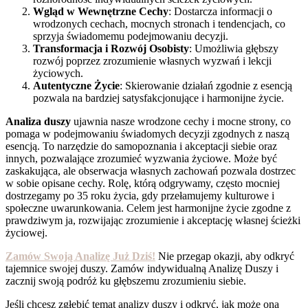
Wgląd w Wewnętrzne Cechy
: Dostarcza informacji o
wrodzonych cechach, mocnych stronach i tendencjach, co
sprzyja świadomemu podejmowaniu decyzji.
Transformacja i Rozwój Osobisty
: Umożliwia głębszy
rozwój poprzez zrozumienie własnych wyzwań i lekcji
życiowych.
Autentyczne Życie
: Skierowanie działań zgodnie z esencją
pozwala na bardziej satysfakcjonujące i harmonijne życie.
Analiza duszy
ujawnia nasze wrodzone cechy i mocne strony, co
pomaga w podejmowaniu świadomych decyzji zgodnych z naszą
esencją. To narzędzie do samopoznania i akceptacji siebie oraz
innych, pozwalające zrozumieć wyzwania życiowe. Może być
zaskakująca, ale obserwacja własnych zachowań pozwala dostrzec
w sobie opisane cechy. Rolę, którą odgrywamy, często mocniej
dostrzegamy po 35 roku życia, gdy przełamujemy kulturowe i
społeczne uwarunkowania. Celem jest harmonijne życie zgodne z
prawdziwym ja, rozwijając zrozumienie i akceptację własnej ścieżki
życiowej.
Zamów Swoją Analizę Już Dziś!
Nie przegap okazji, aby odkryć
tajemnice swojej duszy. Zamów indywidualną Analizę Duszy i
zacznij swoją podróż ku głębszemu zrozumieniu siebie.
Jeśli chcesz zgłębić temat analizy duszy i odkryć, jak może ona