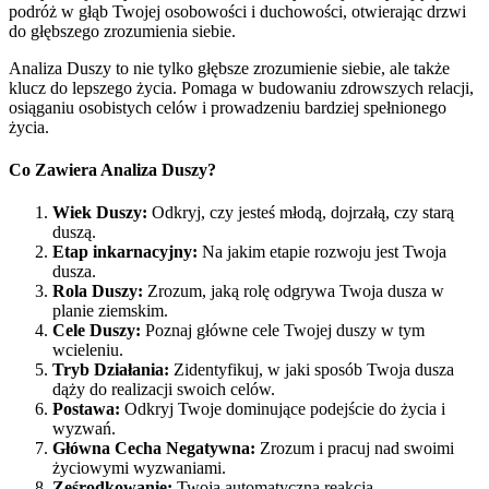
podróż w głąb Twojej osobowości i duchowości, otwierając drzwi
do głębszego zrozumienia siebie.
Analiza Duszy to nie tylko głębsze zrozumienie siebie, ale także
klucz do lepszego życia. Pomaga w budowaniu zdrowszych relacji,
osiąganiu osobistych celów i prowadzeniu bardziej spełnionego
życia.
Co Zawiera Analiza Duszy?
Wiek Duszy:
Odkryj, czy jesteś młodą, dojrzałą, czy starą
duszą.
Etap inkarnacyjny:
Na jakim etapie rozwoju jest Twoja
dusza.
Rola Duszy:
Zrozum, jaką rolę odgrywa Twoja dusza w
planie ziemskim.
Cele Duszy:
Poznaj główne cele Twojej duszy w tym
wcieleniu.
Tryb Działania:
Zidentyfikuj, w jaki sposób Twoja dusza
dąży do realizacji swoich celów.
Postawa:
Odkryj Twoje dominujące podejście do życia i
wyzwań.
Główna Cecha Negatywna:
Zrozum i pracuj nad swoimi
życiowymi wyzwaniami.
Ześrodkowanie:
Twoja automatyczna reakcja.