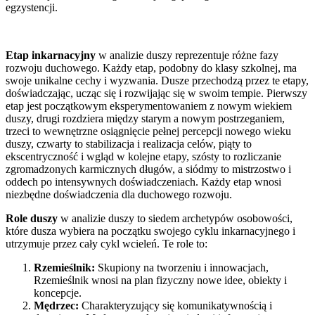
egzystencji.
Etap inkarnacyjny
w analizie duszy reprezentuje różne fazy
rozwoju duchowego. Każdy etap, podobny do klasy szkolnej, ma
swoje unikalne cechy i wyzwania. Dusze przechodzą przez te etapy,
doświadczając, ucząc się i rozwijając się w swoim tempie. Pierwszy
etap jest początkowym eksperymentowaniem z nowym wiekiem
duszy, drugi rozdziera między starym a nowym postrzeganiem,
trzeci to wewnętrzne osiągnięcie pełnej percepcji nowego wieku
duszy, czwarty to stabilizacja i realizacja celów, piąty to
ekscentryczność i wgląd w kolejne etapy, szósty to rozliczanie
zgromadzonych karmicznych długów, a siódmy to mistrzostwo i
oddech po intensywnych doświadczeniach. Każdy etap wnosi
niezbędne doświadczenia dla duchowego rozwoju.
Role duszy
w analizie duszy to siedem archetypów osobowości,
które dusza wybiera na początku swojego cyklu inkarnacyjnego i
utrzymuje przez cały cykl wcieleń. Te role to:
Rzemieślnik:
Skupiony na tworzeniu i innowacjach,
Rzemieślnik wnosi na plan fizyczny nowe idee, obiekty i
koncepcje.
Mędrzec:
Charakteryzujący się komunikatywnością i