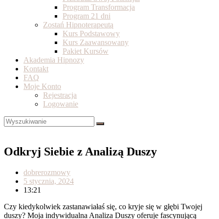
Program Transformacja
Program 21 dni
Zostań Hipnoterapeutą
Kurs Podstawowy
Kurs Zaawansowany
Pakiet Kursów
Akademia Hipnozy
Kontakt
FAQ
Moje Konto
Rejestracja
Logowanie
Odkryj Siebie z Analizą Duszy
dobrerozmowy
5 stycznia, 2024
13:21
Czy kiedykolwiek zastanawiałaś się, co kryje się w głębi Twojej
duszy? Moja indywidualna Analiza Duszy oferuje fascynującą