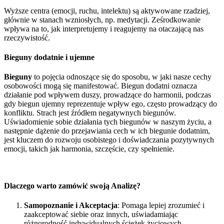
Wyższe centra (emocji, ruchu, intelektu) są aktywowane rzadziej,
głównie w stanach wzniosłych, np. medytacji. Ześrodkowanie
wpływa na to, jak interpretujemy i reagujemy na otaczającą nas
rzeczywistość.
Bieguny dodatnie i ujemne
Bieguny
to pojęcia odnoszące się do sposobu, w jaki nasze cechy
osobowości mogą się manifestować. Biegun dodatni oznacza
działanie pod wpływem duszy, prowadzące do harmonii, podczas
gdy biegun ujemny reprezentuje wpływ ego, często prowadzący do
konfliktu. Strach jest źródłem negatywnych biegunów.
Uświadomienie sobie działania tych biegunów w naszym życiu, a
następnie dążenie do przejawiania cech w ich biegunie dodatnim,
jest kluczem do rozwoju osobistego i doświadczania pozytywnych
emocji, takich jak harmonia, szczęście, czy spełnienie.
Dlaczego warto zamówić swoją Analizę?
Samopoznanie i Akceptacja
: Pomaga lepiej zrozumieć i
zaakceptować siebie oraz innych, uświadamiając
różnorodność indywidualnych ścieżek życiowych.