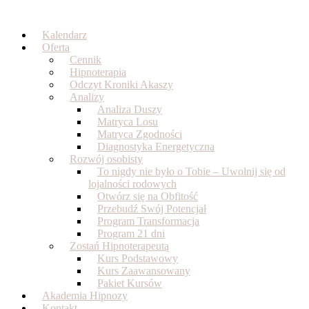
Skip
to
Kalendarz
content
Oferta
Cennik
Hipnoterapia
Odczyt Kroniki Akaszy
Analizy
Analiza Duszy
Matryca Losu
Matryca Zgodności
Diagnostyka Energetyczna
Rozwój osobisty
To nigdy nie było o Tobie – Uwolnij się od
lojalności rodowych
Otwórz się na Obfitość
Przebudź Swój Potencjał
Program Transformacja
Program 21 dni
Zostań Hipnoterapeutą
Kurs Podstawowy
Kurs Zaawansowany
Pakiet Kursów
Akademia Hipnozy
Kontakt