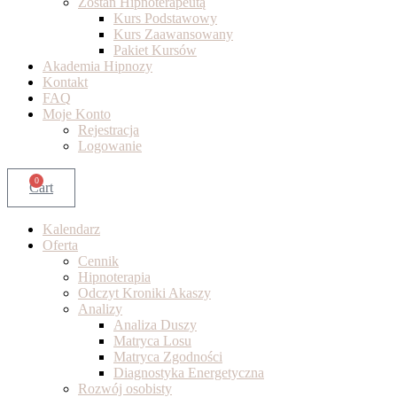
Zostań Hipnoterapeutą
Kurs Podstawowy
Kurs Zaawansowany
Pakiet Kursów
Akademia Hipnozy
Kontakt
FAQ
Moje Konto
Rejestracja
Logowanie
0
Cart
Kalendarz
Oferta
Cennik
Hipnoterapia
Odczyt Kroniki Akaszy
Analizy
Analiza Duszy
Matryca Losu
Matryca Zgodności
Diagnostyka Energetyczna
Rozwój osobisty