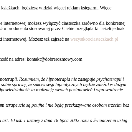
 książkach, będziesz widział więcej reklam księgarni. Więcej
e internetowej możesz wyłączyć ciasteczka zarówno dla konkretnej
ć u producenta stosowanej przez Ciebie przeglądarki. Jeżeli jednak
i internetowej. Możesz też zajrzeć na
wszystkoociasteczkach.pl
domość na adres: kontakt@dobrerozmowy.com
oterapii. Rozumiem, że hipnoterapia nie zastępuje psychoterapii i
ę sobie sprawę, że sukces sesji hipnotycznych będzie zależał w dużym
powiedzialność za realizację swoich postanowień i wprowadzenie
elam terapeucie są poufne i nie będą przekazywane osobom trzecim bez
rt. 10 ust. 1 ustawy z dnia 18 lipca 2002 roku o świadczeniu usług