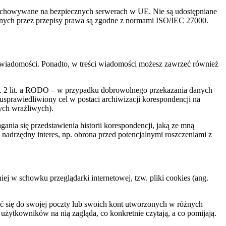
rzechowywane na bezpiecznych serwerach w UE. Nie są udostępniane
nych przez przepisy prawa są zgodne z normami ISO/IEC 27000.
y wiadomości. Ponadto, w treści wiadomości możesz zawrzeć również
 ust. 2 lit. a RODO – w przypadku dobrowolnego przekazania danych
sprawiedliwiony cel w postaci archiwizacji korespondencji na
nych wrażliwych).
ania się przedstawienia historii korespondencji, jaką ze mną
ój nadrzędny interes, np. obrona przed potencjalnymi roszczeniami z
ej w schowku przeglądarki internetowej, tzw. pliki cookies (ang.
ć się do swojej poczty lub swoich kont utworzonych w różnych
 użytkowników na nią zagląda, co konkretnie czytają, a co pomijają.