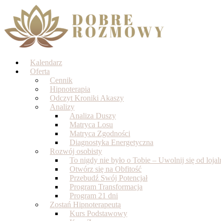
Skip
to
content
Kalendarz
Oferta
Cennik
Hipnoterapia
Odczyt Kroniki Akaszy
Analizy
Analiza Duszy
Matryca Losu
Matryca Zgodności
Diagnostyka Energetyczna
Rozwój osobisty
To nigdy nie było o Tobie – Uwolnij się od loj
Otwórz się na Obfitość
Przebudź Swój Potencjał
Program Transformacja
Program 21 dni
Zostań Hipnoterapeutą
Kurs Podstawowy