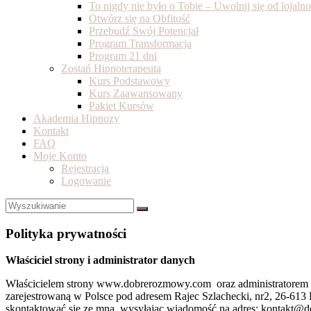
To nigdy nie było o Tobie – Uwolnij się od lojal
Otwórz się na Obfitość
Przebudź Swój Potencjał
Program Transformacja
Program 21 dni
Zostań Hipnoterapeutą
Kurs Podstawowy
Kurs Zaawansowany
Pakiet Kursów
Akademia Hipnozy
Kontakt
FAQ
Moje Konto
Rejestracja
Logowanie
Polityka prywatności
Właściciel strony i administrator danych
Właścicielem strony www.dobrerozmowy.com oraz administrato
zarejestrowaną w Polsce pod adresem Rajec Szlachecki, nr2, 26-61
skontaktować się ze mną, wysyłając wiadomość na adres: kontakt