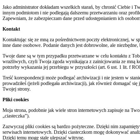
Jako administrator dokładam wszelkich starań, by chronić Ciebie i
innym podmiotom i nie podlegają dalszemu przetwarzaniu oraz pro
Zapewniam, że zabezpieczam dane przed udostępnianiem ich osobom 
K
ontakt
Kontaktując się ze mną za pośrednictwem poczty elektronicznej, w 
inne dane osobowe. Podanie danych jest dobrowolne, ale niezbędne, 
Twoje dane są w tym przypadku przetwarzane w celu kontaktu z Tobą,
wrażliwych, czyli Twoja zgoda wynikająca z zainicjowania ze mną ko
potrzeby wykazania jej przebiegu w przyszłości (art. 6 ust. 1 lit. f 
Treść korespondencji może podlegać archiwizacji i nie jestem w stani
prowadziłeś (jeżeli podlegała archiwizacji), jak również domagać się 
Twojej strony.
Pliki
cookies
Moja strona, podobnie jak wiele stron internetowych zapisuje na Two
„ciasteczka”).
Zazwyczaj pliki cookies są bardzo pożyteczne. Dzięki nim zapamięt
serwisach internetowych. Dzięki ciasteczkom mogę dokonywać analizy 
Dzięki temu mogę stale ulepszać witrynę.