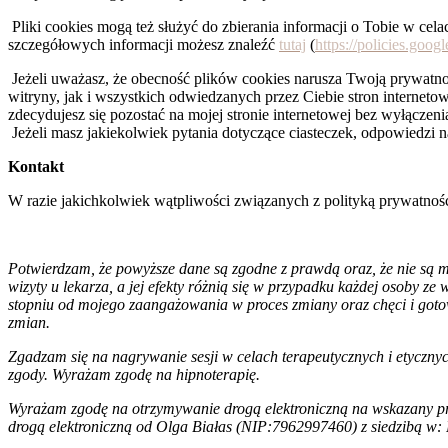
Pliki cookies mogą też służyć do zbierania informacji o Tobie w cela
szczegółowych informacji możesz znaleźć
tutaj
(
https://policies.goog
Jeżeli uważasz, że obecność plików cookies narusza Twoją prywatno
witryny, jak i wszystkich odwiedzanych przez Ciebie stron internetow
zdecydujesz się pozostać na mojej stronie internetowej bez wyłączeni
Jeżeli masz jakiekolwiek pytania dotyczące ciasteczek, odpowiedzi n
Kontakt
W razie jakichkolwiek wątpliwości związanych z polityką prywatno
Potwierdzam, że powyższe dane są zgodne z prawdą oraz, że nie są mi
wizyty u lekarza, a jej efekty różnią się w przypadku każdej osoby ze
stopniu od mojego zaangażowania w proces zmiany oraz chęci i got
zmian.
Zgadzam się na nagrywanie sesji w celach terapeutycznych i etycznyc
zgody. Wyrażam zgodę na hipnoterapię.
Wyrażam zgodę na otrzymywanie drogą elektroniczną na wskazany przez
drogą elektroniczną od Olga Białas
(NIP:7962997460) z siedzibą w: 