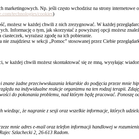
ch marketingowych. Np. jeśli często wchodzisz na strony internetowe o
le.com/technologies/cookies
)
ść, możesz w każdej chwili z nich zrezygnować. W każdej przeglądarc
ych. Informację o tym, jak skorzystać z powyższej opcji możesz znaleź
a ciasteczek, wyrażasz zgodę na ich pobieranie.
a nie znajdziesz w sekcji „Pomoc” stosowanej przez Ciebie przeglądark
ści, w każdej chwili możesz skontaktować się ze mną, wysyłając wia
 znane żadne przeciwwskazania lekarskie do podjęcia przeze mnie hipn
 względu na indywidualne reakcje organizmu na ten rodzaj terapii. Zdaj
owości do pokonania problemu, nad którym będę pracować. Ponoszę od
h wiedząc, że nagranie z sesji oraz wszelkie informacje, których udzi
e mnie adres e-mail oraz telefon informacji handlowej w rozumieniu a
Rajec Szlachecki 2, 26-613 Radom.