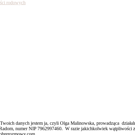
ności rodowych
rem Twoich danych jestem ja, czyli Olga Malinowska, prowadz
3 Radom, numer NIP 7962997460. W razie jakichkolwiek wątpliwości z
@dobrerozmowy.com