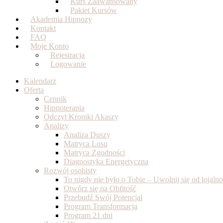
Kurs Zaawansowany
Pakiet Kursów
Akademia Hipnozy
Kontakt
FAQ
Moje Konto
Rejestracja
Logowanie
Kalendarz
Oferta
Cennik
Hipnoterapia
Odczyt Kroniki Akaszy
Analizy
Analiza Duszy
Matryca Losu
Matryca Zgodności
Diagnostyka Energetyczna
Rozwój osobisty
To nigdy nie było o Tobie – Uwolnij się od lojal
Otwórz się na Obfitość
Przebudź Swój Potencjał
Program Transformacja
Program 21 dni