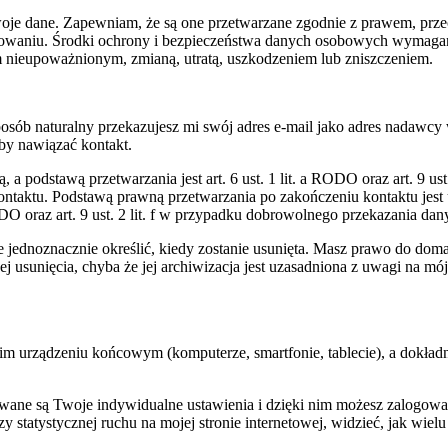
 Twoje dane. Zapewniam, że są one przetwarzane zgodnie z prawem, p
filowaniu. Środki ochrony i bezpieczeństwa danych osobowych wymaga
nieupoważnionym, zmianą, utratą, uszkodzeniem lub zniszczeniem.
sposób naturalny przekazujesz mi swój adres e-mail jako adres nadawc
by nawiązać kontakt.
 a podstawą przetwarzania jest art. 6 ust. 1 lit. a RODO oraz art. 9
ntaktu. Podstawą prawną przetwarzania po zakończeniu kontaktu jest u
RODO oraz art. 9 ust. 2 lit. f w przypadku dobrowolnego przekazania da
e jednoznacznie określić, kiedy zostanie usunięta. Masz prawo do domag
jej usunięcia, chyba że jej archiwizacja jest uzasadniona z uwagi na m
im urządzeniu końcowym (komputerze, smartfonie, tablecie), a dokładni
ywane są Twoje indywidualne ustawienia i dzięki nim możesz zalogowa
statystycznej ruchu na mojej stronie internetowej, widzieć, jak wielu