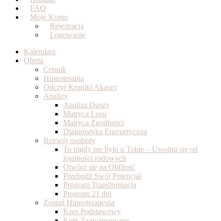
FAQ
Moje Konto
Rejestracja
Logowanie
Kalendarz
Oferta
Cennik
Hipnoterapia
Odczyt Kroniki Akaszy
Analizy
Analiza Duszy
Matryca Losu
Matryca Zgodności
Diagnostyka Energetyczna
Rozwój osobisty
To nigdy nie było o Tobie – Uwolnij się od
lojalności rodowych
Otwórz się na Obfitość
Przebudź Swój Potencjał
Program Transformacja
Program 21 dni
Zostań Hipnoterapeutą
Kurs Podstawowy
Kurs Zaawansowany