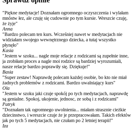
Sprawdź opinie
"Piękne medytacje! Doznałam ogromnego oczyszczenia i wylałam
mnóstw łez, ale czuję się cudownie po tym kursie. Wreszcie czuję,
że żyje"
Anna
"Bardzo polecam ten kurs. Wcześniej nawet w medytacjach nie
widziałam swojego wewnętrznego dziecka, a tutaj wszystko
płynęło"
Kasia
"Jestem w szoku... nagle moje relacje z rodzicami są zupełnie inne,
ja zrobiłam proces a nagle moi rodzice są bardziej wyrozumiali,
nasze relacje bardzo poprawiły się. Dziękuje!"
Basia
"Super zestaw! Naprawdę polecam każdej osobie, bo kto nie miał
żadnych problemów z rodzicami. Bardzo uwalniający kurs"
Ola
"Jestem w szoku jaki czuje spokój po tych medytacjach, naprawdę
są genialne. Spokoj, ukojenie, jednosc, ze sobą i z rodzicami"
Patryk
"Doznałam tak ogromnego uwolnienia... miałam strasznie cieżkie
dziecinstwo, i wreszcie czuje że je przepracowałam. Takich efektów
jak po tych 5 medytacjach, nie czułam po 2 letniej terapii!"
Iza