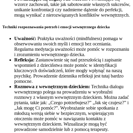
wzorce zachowań, takie jak sabotowanie własnych sukcesów,
unikanie konfrontacji czy nadmierne dążenie do perfekcji,
mogą wynikać z nierozwiązanych konfliktów wewnętrznych.
Techniki rozpoznawania potrzeb i emocji wewnętrznego dziecka
Uważność:
Praktyka uważności (mindfulness) pomaga w
obserwowaniu swoich myśli i emocji bez oceniania.
Regularna medytacja uważności może pomóc w rozpoznaniu
i zrozumieniu wewnętrznego dziecka.
Refleksja:
Zastanowienie się nad przeszłością i zapisanie
wspomnień z dzieciństwa może pomóc w identyfikacji
kluczowych doświadczeń, które mogły wpłynąć na naszą
psychikę. Prowadzenie dziennika refleksji jest tutaj bardzo
pomocne.
Rozmowa z wewnętrznym dzieckiem:
Technika dialogu
wewnętrznego polega na prowadzeniu w wyobraźni
rozmowy z własnym wewnętrznym dzieckiem. Można zadać
pytania, takie jak: „Czego potrzebujesz?” „Jak się czujesz?” i
„Jak mogę Ci pomóc?”. Wyobrażanie sobie spotkania z
młodszą wersją siebie w bezpiecznym, wspierającym
otoczeniu może pomóc w nawiązaniu kontaktu z
wewnętrznym dzieckiem. Wizualizacje mogą być
prowadzone samodzielnie lub z pomocą terapeuty.