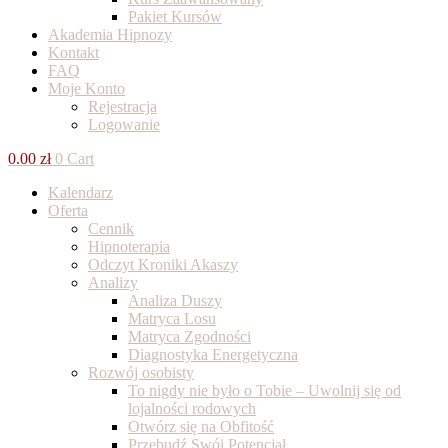
Pakiet Kursów
Akademia Hipnozy
Kontakt
FAQ
Moje Konto
Rejestracja
Logowanie
0.00
zł
0
Cart
Kalendarz
Oferta
Cennik
Hipnoterapia
Odczyt Kroniki Akaszy
Analizy
Analiza Duszy
Matryca Losu
Matryca Zgodności
Diagnostyka Energetyczna
Rozwój osobisty
To nigdy nie było o Tobie – Uwolnij się od
lojalności rodowych
Otwórz się na Obfitość
Przebudź Swój Potencjał