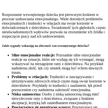
Rozpoznanie wewnętrznego dziecka jest pierwszym krokiem w
procesie uzdrawiania emocjonalnego. Wiele dorosłych problemów
emocjonalnych i trudności w relacjach ma swoje korzenie w
doświadczeniach z dzieciństwa. Świadomość tych głębokich, często
nieuświadomionych wpływów pozwala na zrozumienie ich źródła i
rozpoczęcie pracy nad ich uzdrowieniem.
Jakie sygnały wskazują na obecność ran wewnętrznego dziecka?
Silne emocjonalne reakcje:
Przesadnie silne emocjonalne
reakcje na sytuacje, które nie wydają się ich wymagać, mogą
wskazywać na niezagojone rany z dzieciństwa. Na przykład
nadmierna złość, lęk czy smutek mogą być echem dawnych
traum.
Problemy w relacjach:
Trudności w nawiązywaniu i
utrzymywaniu zdrowych relacji często mają swoje korzenie w
dzieciństwie. Przykłady to trudności z zaufaniem, lęk przed
porzuceniem czy nadmierna zależność emocjonalna.
Niska samoocena:
Osoby z niską samooceną mogą mieć
niewyleczone rany z dzieciństwa, związane z brakiem
akceptacji, krytyką lub zaniedbaniem emocjonalnym.
Powtarzające się negatywne wzorce:
Powtarzające się