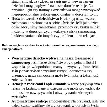
strach, smutek czy złość, są zapisane w wewnętrznym
dziecku i mogą wpływać na nasze dorosłe reakcje. Na
przykład, lęki czy traumy z dzieciństwa mogą wywoływać
nieproporcjonalne reakcje emocjonalne w dorosłym życiu.
Doświadczenia z dzieciństwa:
Kształtują nasze wzorce
zachowań i przekonania o sobie i świecie. Jeśli jako dzieci
doświadczyliśmy zaniedbania, przemocy czy braku miłości,
możemy w dorosłym życiu walczyć z niską samooceną,
brakiem zaufania do innych czy problemami w relacjach.
Rola wewnętrznego dziecka w kształtowaniu naszej osobowości i reakcji
emocjonalnych
Wewnętrzne dziecko wpływa na naszą tożsamość i
samoocenę:
Jeśli nasze dzieciństwo było pełne miłości i
wsparcia, prawdopodobnie mamy pozytywny obraz siebie.
Jeśli jednak doświadczyliśmy krytyki, odrzucenia czy
przemocy, nasza samoocena może być niska, a tożsamość
zniekształcona.
Relacje z rodzicami i opiekunami:
Wzorce przywiązania i
relacyjne kształtowane w dzieciństwie mogą prowadzić do
trudności w nawiązywaniu i utrzymywaniu zdrowych
związków.
Automatyczne reakcje emocjonalne:
Na przykład, jeśli jako
dzieci często czuliśmy się zignorowani, w dorosłym życiu