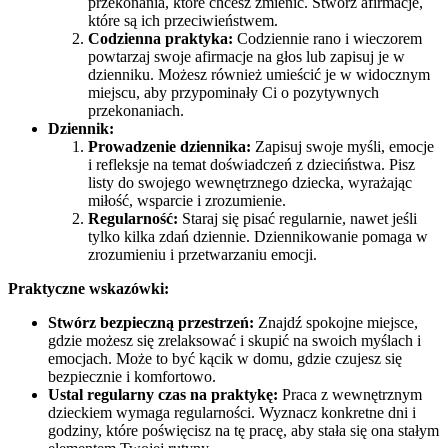
przekonania, które chcesz zmienić. Stwórz afirmacje,
które są ich przeciwieństwem.
Codzienna praktyka:
Codziennie rano i wieczorem
powtarzaj swoje afirmacje na głos lub zapisuj je w
dzienniku. Możesz również umieścić je w widocznym
miejscu, aby przypominały Ci o pozytywnych
przekonaniach.
Dziennik:
Prowadzenie dziennika:
Zapisuj swoje myśli, emocje
i refleksje na temat doświadczeń z dzieciństwa. Pisz
listy do swojego wewnętrznego dziecka, wyrażając
miłość, wsparcie i zrozumienie.
Regularność:
Staraj się pisać regularnie, nawet jeśli
tylko kilka zdań dziennie. Dziennikowanie pomaga w
zrozumieniu i przetwarzaniu emocji.
Praktyczne wskazówki:
Stwórz bezpieczną przestrzeń:
Znajdź spokojne miejsce,
gdzie możesz się zrelaksować i skupić na swoich myślach i
emocjach. Może to być kącik w domu, gdzie czujesz się
bezpiecznie i komfortowo.
Ustal regularny czas na praktykę:
Praca z wewnętrznym
dzieckiem wymaga regularności. Wyznacz konkretne dni i
godziny, które poświęcisz na tę pracę, aby stała się ona stałym