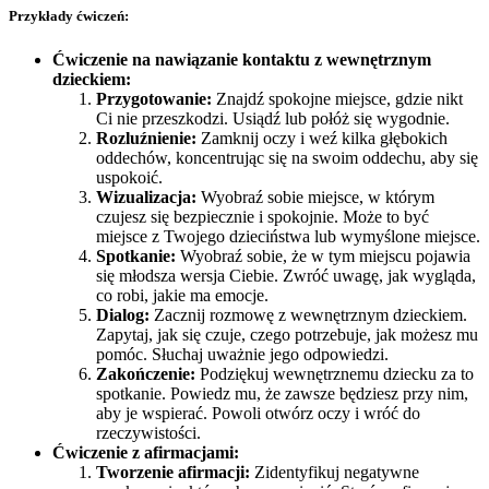
Przykłady ćwiczeń:
Ćwiczenie na nawiązanie kontaktu z wewnętrznym
dzieckiem:
Przygotowanie:
Znajdź spokojne miejsce, gdzie nikt
Ci nie przeszkodzi. Usiądź lub połóż się wygodnie.
Rozluźnienie:
Zamknij oczy i weź kilka głębokich
oddechów, koncentrując się na swoim oddechu, aby się
uspokoić.
Wizualizacja:
Wyobraź sobie miejsce, w którym
czujesz się bezpiecznie i spokojnie. Może to być
miejsce z Twojego dzieciństwa lub wymyślone miejsce.
Spotkanie:
Wyobraź sobie, że w tym miejscu pojawia
się młodsza wersja Ciebie. Zwróć uwagę, jak wygląda,
co robi, jakie ma emocje.
Dialog:
Zacznij rozmowę z wewnętrznym dzieckiem.
Zapytaj, jak się czuje, czego potrzebuje, jak możesz mu
pomóc. Słuchaj uważnie jego odpowiedzi.
Zakończenie:
Podziękuj wewnętrznemu dziecku za to
spotkanie. Powiedz mu, że zawsze będziesz przy nim,
aby je wspierać. Powoli otwórz oczy i wróć do
rzeczywistości.
Ćwiczenie z afirmacjami:
Tworzenie afirmacji:
Zidentyfikuj negatywne