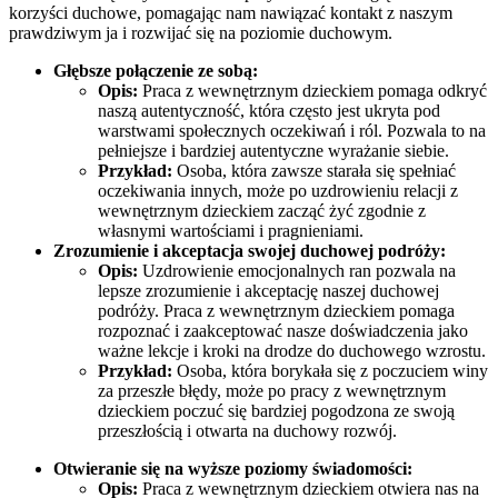
korzyści duchowe, pomagając nam nawiązać kontakt z naszym
prawdziwym ja i rozwijać się na poziomie duchowym.
Głębsze połączenie ze sobą:
Opis:
Praca z wewnętrznym dzieckiem pomaga odkryć
naszą autentyczność, która często jest ukryta pod
warstwami społecznych oczekiwań i ról. Pozwala to na
pełniejsze i bardziej autentyczne wyrażanie siebie.
Przykład:
Osoba, która zawsze starała się spełniać
oczekiwania innych, może po uzdrowieniu relacji z
wewnętrznym dzieckiem zacząć żyć zgodnie z
własnymi wartościami i pragnieniami.
Zrozumienie i akceptacja swojej duchowej podróży:
Opis:
Uzdrowienie emocjonalnych ran pozwala na
lepsze zrozumienie i akceptację naszej duchowej
podróży. Praca z wewnętrznym dzieckiem pomaga
rozpoznać i zaakceptować nasze doświadczenia jako
ważne lekcje i kroki na drodze do duchowego wzrostu.
Przykład:
Osoba, która borykała się z poczuciem winy
za przeszłe błędy, może po pracy z wewnętrznym
dzieckiem poczuć się bardziej pogodzona ze swoją
przeszłością i otwarta na duchowy rozwój.
Otwieranie się na wyższe poziomy świadomości:
Opis:
Praca z wewnętrznym dzieckiem otwiera nas na