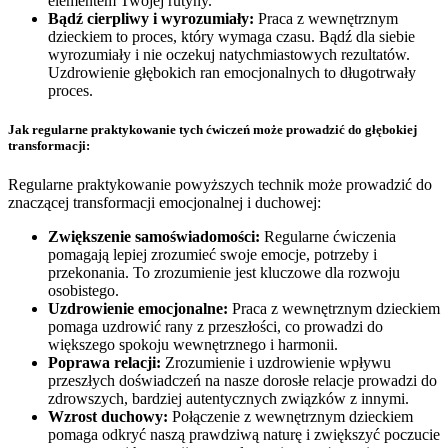
elementem Twojej rutyny.
Bądź cierpliwy i wyrozumiały:
Praca z wewnętrznym
dzieckiem to proces, który wymaga czasu. Bądź dla siebie
wyrozumiały i nie oczekuj natychmiastowych rezultatów.
Uzdrowienie głębokich ran emocjonalnych to długotrwały
proces.
Jak regularne praktykowanie tych ćwiczeń może prowadzić do głębokiej
transformacji:
Regularne praktykowanie powyższych technik może prowadzić do
znaczącej transformacji emocjonalnej i duchowej:
Zwiększenie samoświadomości:
Regularne ćwiczenia
pomagają lepiej zrozumieć swoje emocje, potrzeby i
przekonania. To zrozumienie jest kluczowe dla rozwoju
osobistego.
Uzdrowienie emocjonalne:
Praca z wewnętrznym dzieckiem
pomaga uzdrowić rany z przeszłości, co prowadzi do
większego spokoju wewnętrznego i harmonii.
Poprawa relacji:
Zrozumienie i uzdrowienie wpływu
przeszłych doświadczeń na nasze dorosłe relacje prowadzi do
zdrowszych, bardziej autentycznych związków z innymi.
Wzrost duchowy:
Połączenie z wewnętrznym dzieckiem
pomaga odkryć naszą prawdziwą naturę i zwiększyć poczucie