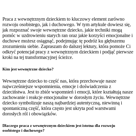
Praca z wewnętrznym dzieckiem to kluczowy element zarówno
rozwoju osobistego, jak i duchowego. W tym artykule dowiesz się,
jak rozpoznać swoje wewnętrzne dziecko, jakie techniki mogą
pomóc w uzdrowieniu starych ran oraz jakie korzyści emocjonalne i
duchowe możesz osiągnąć, podejmując tę podróż ku głębszemu
zrozumieniu siebie. Zapraszam do dalszej lektury, która pomoże Ci
odkryć potencjał pracy z wewnętrznym dzieckiem i podjąć pierwsze
kroki na tej transformacyjnej ścieżce.
Kim jest wewnętrzne dziecko?
Wewnętrzne dziecko to część nas, która przechowuje nasze
najwcześniejsze wspomnienia, emocje i doświadczenia z
dzieciństwa. Jest to zbiór wspomnień i emocji, które kształtują nasze
zachowanie i reakcje emocjonalne w dorosłym życiu. Wewnętrzne
dziecko symbolizuje naszą najbardziej autentyczną, niewinną i
spontaniczną część, która często jest ukryta pod warstwami
dorosłych ról i obowiązków.
Dlaczego praca z wewnętrznym dzieckiem jest istotna dla rozwoju
osobistego i duchowego?