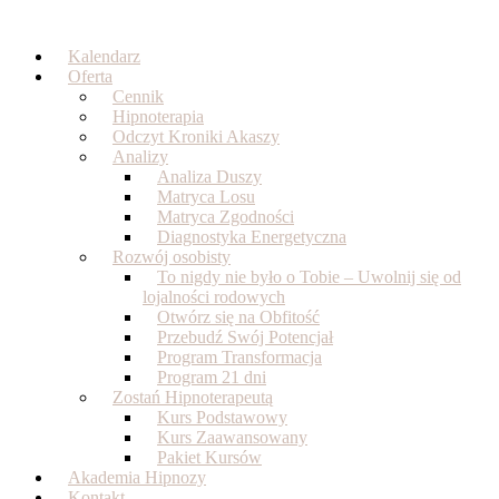
Skip
to
Kalendarz
content
Oferta
Cennik
Hipnoterapia
Odczyt Kroniki Akaszy
Analizy
Analiza Duszy
Matryca Losu
Matryca Zgodności
Diagnostyka Energetyczna
Rozwój osobisty
To nigdy nie było o Tobie – Uwolnij się od
lojalności rodowych
Otwórz się na Obfitość
Przebudź Swój Potencjał
Program Transformacja
Program 21 dni
Zostań Hipnoterapeutą
Kurs Podstawowy
Kurs Zaawansowany
Pakiet Kursów
Akademia Hipnozy
Kontakt