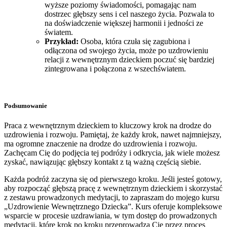
wyższe poziomy świadomości, pomagając nam
dostrzec głębszy sens i cel naszego życia. Pozwala to
na doświadczenie większej harmonii i jedności ze
światem.
Przykład:
Osoba, która czuła się zagubiona i
odłączona od swojego życia, może po uzdrowieniu
relacji z wewnętrznym dzieckiem poczuć się bardziej
zintegrowana i połączona z wszechświatem.
Podsumowanie
Praca z wewnętrznym dzieckiem to kluczowy krok na drodze do
uzdrowienia i rozwoju. Pamiętaj, że każdy krok, nawet najmniejszy,
ma ogromne znaczenie na drodze do uzdrowienia i rozwoju.
Zachęcam Cię do podjęcia tej podróży i odkrycia, jak wiele możesz
zyskać, nawiązując głębszy kontakt z tą ważną częścią siebie.
Każda podróż zaczyna się od pierwszego kroku. Jeśli jesteś gotowy,
aby rozpocząć głębszą pracę z wewnętrznym dzieckiem i skorzystać
z zestawu prowadzonych medytacji, to zapraszam do mojego kursu
„Uzdrowienie Wewnętrznego Dziecka”. Kurs oferuje kompleksowe
wsparcie w procesie uzdrawiania, w tym dostęp do prowadzonych
medytacji, które krok po kroku przeprowadzą Cię przez proces