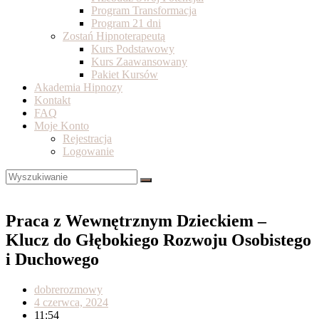
Program Transformacja
Program 21 dni
Zostań Hipnoterapeutą
Kurs Podstawowy
Kurs Zaawansowany
Pakiet Kursów
Akademia Hipnozy
Kontakt
FAQ
Moje Konto
Rejestracja
Logowanie
Praca z Wewnętrznym Dzieckiem –
Klucz do Głębokiego Rozwoju Osobistego
i Duchowego
dobrerozmowy
4 czerwca, 2024
11:54