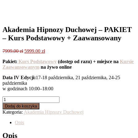
Akademia Hipnozy Duchowej – PAKIET
– Kurs Podstawowy + Zaawansowany
Pierwotna
Aktualna
7999.00
zł
5999.00
zł
cena
cena
Pakiet:
Kurs Podstawowy
(dostęp od razu) + miejsce na
Kursie
wynosiła:
wynosi:
Zaawansowanym
na żywo online
7999.00 zł.
5999.00 zł.
Data IV Edycji:
17-18 października, 21 października, 24-25
października
w godzinach 10:00–18:00
ilość
Akademia
Dodaj do koszyka
Hipnozy
Kategoria:
Akademia Hipnozy Duchowej
Duchowej
-
Opis
PAKIET
-
Opis
Kurs