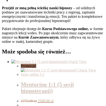
Podstawowy
Przejdź ze mną pełną ścieżkę nauki hipnozy
– od solidnych
+
podstaw po zaawansowane techniki pracy z regresją, zapisami
Zaawansowany
energetycznymi i transformacją emocji. Ten pakiet to kompleksowe
przygotowanie do profesjonalnej hipnoterapii!
Pakiet obejmuje dostęp do
Kursu Podstawowego online,
w formie
nagranych lekcji wideo. Po jego ukończeniu masz zagwarantowane
miejsce na
Kursie Zaawansowanym
, który odbywa się na żywo
online w małej, kameralnej grupie.
Może spodoba się również…
Quick View
Promocja!
Quick View
Sesje online 1:1
Mentoring 1:1 (5 sesji
hipnoterapii)
Pierwotna
Aktualna
2775.00
zł
2500.00
zł
cena
cena