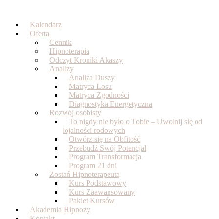
Skip
to
Kalendarz
content
Oferta
Cennik
Hipnoterapia
Odczyt Kroniki Akaszy
Analizy
Analiza Duszy
Matryca Losu
Matryca Zgodności
Diagnostyka Energetyczna
Rozwój osobisty
To nigdy nie było o Tobie – Uwolnij się od
lojalności rodowych
Otwórz się na Obfitość
Przebudź Swój Potencjał
Program Transformacja
Program 21 dni
Zostań Hipnoterapeutą
Kurs Podstawowy
Kurs Zaawansowany
Pakiet Kursów
Akademia Hipnozy
Kontakt