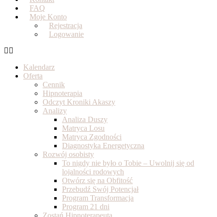
FAQ
Moje Konto
Rejestracja
Logowanie
Kalendarz
Oferta
Cennik
Hipnoterapia
Odczyt Kroniki Akaszy
Analizy
Analiza Duszy
Matryca Losu
Matryca Zgodności
Diagnostyka Energetyczna
Rozwój osobisty
To nigdy nie było o Tobie – Uwolnij się od
lojalności rodowych
Otwórz się na Obfitość
Przebudź Swój Potencjał
Program Transformacja
Program 21 dni
Zostań Hipnoterapeutą