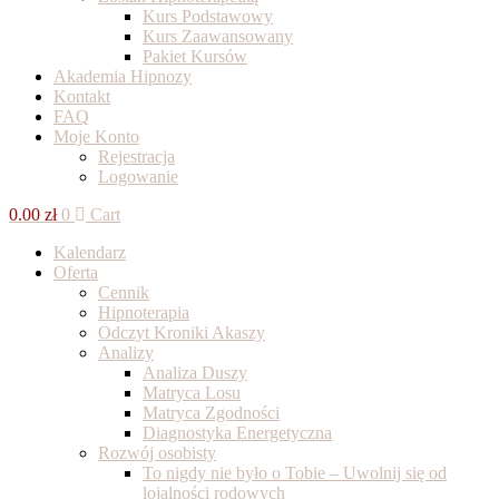
Kurs Podstawowy
Kurs Zaawansowany
Pakiet Kursów
Akademia Hipnozy
Kontakt
FAQ
Moje Konto
Rejestracja
Logowanie
0.00
zł
0
Cart
Kalendarz
Oferta
Cennik
Hipnoterapia
Odczyt Kroniki Akaszy
Analizy
Analiza Duszy
Matryca Losu
Matryca Zgodności
Diagnostyka Energetyczna
Rozwój osobisty
To nigdy nie było o Tobie – Uwolnij się od
lojalności rodowych