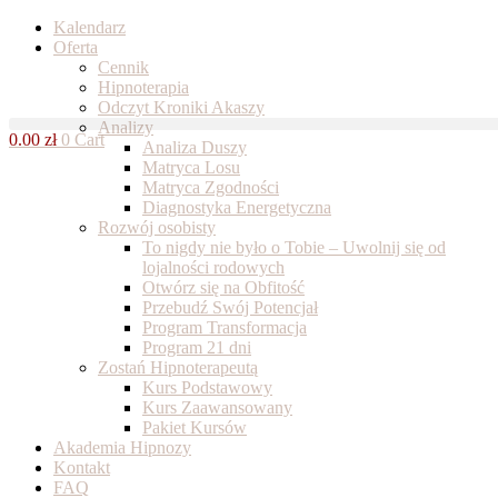
Skip
Kalendarz
to
Oferta
content
Cennik
Hipnoterapia
Odczyt Kroniki Akaszy
Analizy
0.00
zł
0
Cart
Analiza Duszy
Matryca Losu
Matryca Zgodności
Diagnostyka Energetyczna
Rozwój osobisty
To nigdy nie było o Tobie – Uwolnij się od
lojalności rodowych
Otwórz się na Obfitość
Przebudź Swój Potencjał
Program Transformacja
Program 21 dni
Zostań Hipnoterapeutą
Kurs Podstawowy
Kurs Zaawansowany
Pakiet Kursów
Akademia Hipnozy
Kontakt
FAQ