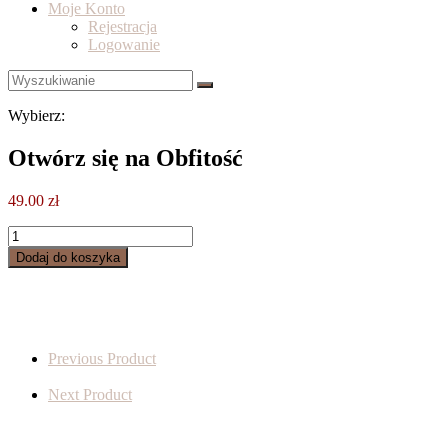
Moje Konto
Rejestracja
Logowanie
Wybierz:
Otwórz się na Obfitość
49.00
zł
ilość
Otwórz
Dodaj do koszyka
się
na
Obfitość
Previous Product
Next Product