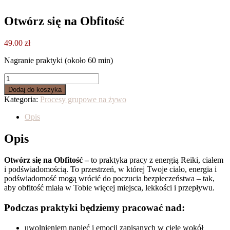
Otwórz się na Obfitość
49.00
zł
Nagranie praktyki (około 60 min)
ilość
Otwórz
Dodaj do koszyka
się
Kategoria:
Procesy grupowe na żywo
na
Obfitość
Opis
Opis
Otwórz się na Obfitość –
to praktyka pracy z energią Reiki, ciałem
i podświadomością. To przestrzeń, w której Twoje ciało, energia i
podświadomość mogą wrócić do poczucia bezpieczeństwa – tak,
aby obfitość miała w Tobie więcej miejsca, lekkości i przepływu.
Podczas praktyki będziemy pracować nad:
uwolnieniem napięć i emocji zapisanych w ciele wokół