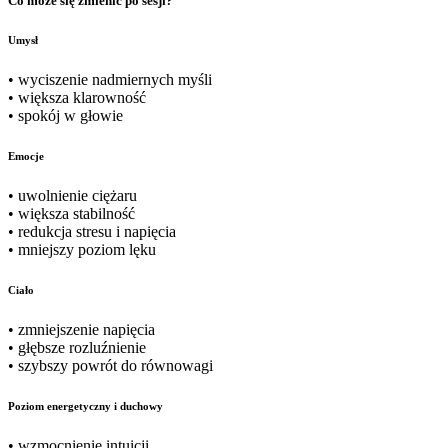
Co może się zmienić po sesji?
Umysł
• wyciszenie nadmiernych myśli
• większa klarowność
• spokój w głowie
Emocje
• uwolnienie ciężaru
• większa stabilność
• redukcja stresu i napięcia
• mniejszy poziom lęku
‍Ciało
• zmniejszenie napięcia
• głębsze rozluźnienie
• szybszy powrót do równowagi
Poziom energetyczny i duchowy
• wzmocnienie intuicji