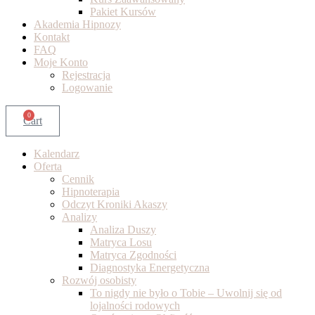
Pakiet Kursów
Akademia Hipnozy
Kontakt
FAQ
Moje Konto
Rejestracja
Logowanie
0
Cart
Kalendarz
Oferta
Cennik
Hipnoterapia
Odczyt Kroniki Akaszy
Analizy
Analiza Duszy
Matryca Losu
Matryca Zgodności
Diagnostyka Energetyczna
Rozwój osobisty
To nigdy nie było o Tobie – Uwolnij się od
lojalności rodowych