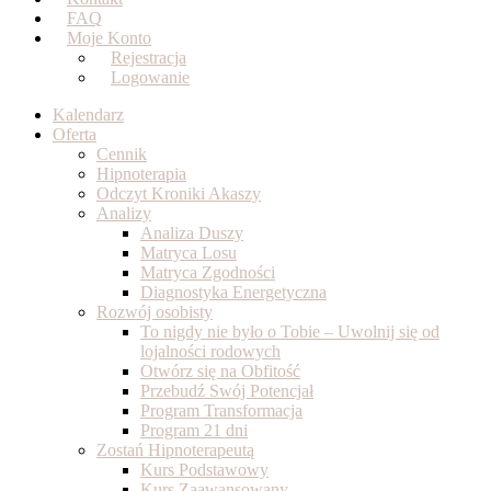
FAQ
Moje Konto
Rejestracja
Logowanie
Kalendarz
Oferta
Cennik
Hipnoterapia
Odczyt Kroniki Akaszy
Analizy
Analiza Duszy
Matryca Losu
Matryca Zgodności
Diagnostyka Energetyczna
Rozwój osobisty
To nigdy nie było o Tobie – Uwolnij się od
lojalności rodowych
Otwórz się na Obfitość
Przebudź Swój Potencjał
Program Transformacja
Program 21 dni
Zostań Hipnoterapeutą
Kurs Podstawowy
Kurs Zaawansowany