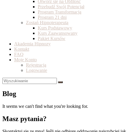
Otwórz się na Obfitość
Przebudź Swój Potencjał
Program Transformacja
Program 21 dni
Zostań Hipnoterapeutą
Kurs Podstawowy
Kurs Zaawansowany
Pakiet Kursów
Akademia Hipnozy
Kontakt
FAQ
Moje Konto
Rejestracja
Logowanie
Blog
It seems we can't find what you're looking for.
Masz pytania?
Skontaktuj się ze mną! Jeśli nie odbiorę oddzwonię najszybciej jak