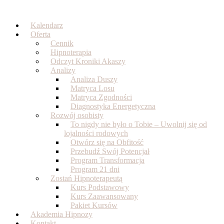
Skip
to
Kalendarz
content
Oferta
Cennik
Hipnoterapia
Odczyt Kroniki Akaszy
Analizy
Analiza Duszy
Matryca Losu
Matryca Zgodności
Diagnostyka Energetyczna
Rozwój osobisty
To nigdy nie było o Tobie – Uwolnij się od
lojalności rodowych
Otwórz się na Obfitość
Przebudź Swój Potencjał
Program Transformacja
Program 21 dni
Zostań Hipnoterapeutą
Kurs Podstawowy
Kurs Zaawansowany
Pakiet Kursów
Akademia Hipnozy
Kontakt