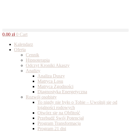
Skip
to
content
0.00
zł
0
Cart
Kalendarz
Oferta
Cennik
Hipnoterapia
Odczyt Kroniki Akaszy
Analizy
Analiza Duszy
Matryca Losu
Matryca Zgodności
Diagnostyka Energetyczna
Rozwój osobisty
To nigdy nie było o Tobie – Uwolnij się od
lojalności rodowych
Otwórz się na Obfitość
Przebudź Swój Potencjał
Program Transformacja
Program 21 dni