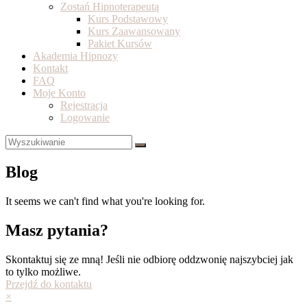
Zostań Hipnoterapeutą
Kurs Podstawowy
Kurs Zaawansowany
Pakiet Kursów
Akademia Hipnozy
Kontakt
FAQ
Moje Konto
Rejestracja
Logowanie
Blog
It seems we can't find what you're looking for.
Masz pytania?
Skontaktuj się ze mną! Jeśli nie odbiorę oddzwonię najszybciej jak
to tylko możliwe.
Przejdź do kontaktu
×