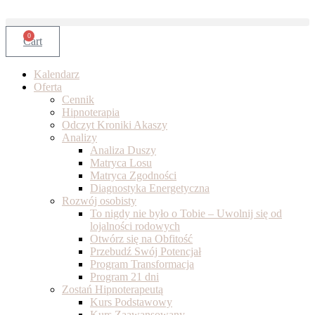
Skip
to
content
0
Cart
Kalendarz
Oferta
Cennik
Hipnoterapia
Odczyt Kroniki Akaszy
Analizy
Analiza Duszy
Matryca Losu
Matryca Zgodności
Diagnostyka Energetyczna
Rozwój osobisty
To nigdy nie było o Tobie – Uwolnij się od
lojalności rodowych
Otwórz się na Obfitość
Przebudź Swój Potencjał
Program Transformacja
Program 21 dni
Zostań Hipnoterapeutą
Kurs Podstawowy
Kurs Zaawansowany