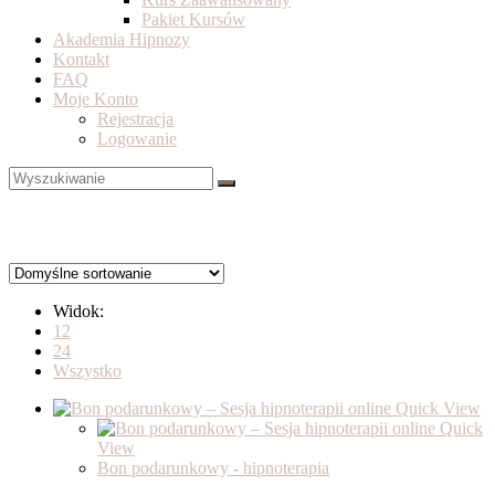
Pakiet Kursów
Akademia Hipnozy
Kontakt
FAQ
Moje Konto
Rejestracja
Logowanie
Widok:
12
24
Wszystko
Quick View
Quick
View
Bon podarunkowy - hipnoterapia