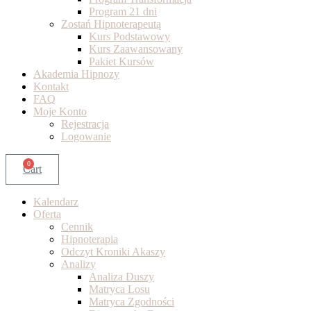
Program 21 dni
Zostań Hipnoterapeutą
Kurs Podstawowy
Kurs Zaawansowany
Pakiet Kursów
Akademia Hipnozy
Kontakt
FAQ
Moje Konto
Rejestracja
Logowanie
0
Cart
Kalendarz
Oferta
Cennik
Hipnoterapia
Odczyt Kroniki Akaszy
Analizy
Analiza Duszy
Matryca Losu
Matryca Zgodności