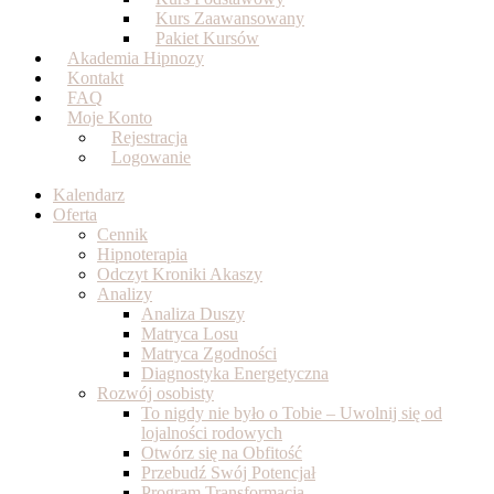
Kurs Zaawansowany
Pakiet Kursów
Akademia Hipnozy
Kontakt
FAQ
Moje Konto
Rejestracja
Logowanie
Kalendarz
Oferta
Cennik
Hipnoterapia
Odczyt Kroniki Akaszy
Analizy
Analiza Duszy
Matryca Losu
Matryca Zgodności
Diagnostyka Energetyczna
Rozwój osobisty
To nigdy nie było o Tobie – Uwolnij się od
lojalności rodowych
Otwórz się na Obfitość
Przebudź Swój Potencjał
Program Transformacja