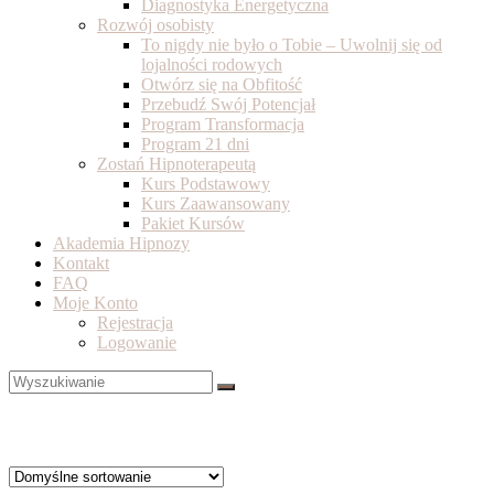
Diagnostyka Energetyczna
Rozwój osobisty
To nigdy nie było o Tobie – Uwolnij się od
lojalności rodowych
Otwórz się na Obfitość
Przebudź Swój Potencjał
Program Transformacja
Program 21 dni
Zostań Hipnoterapeutą
Kurs Podstawowy
Kurs Zaawansowany
Pakiet Kursów
Akademia Hipnozy
Kontakt
FAQ
Moje Konto
Rejestracja
Logowanie