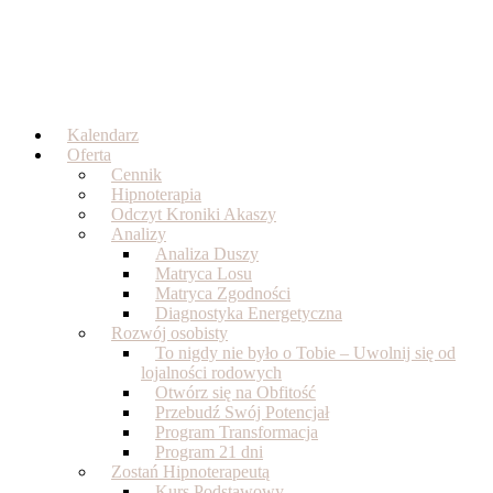
Skip
to
content
Kalendarz
Oferta
Cennik
Hipnoterapia
Odczyt Kroniki Akaszy
Analizy
Analiza Duszy
Matryca Losu
Matryca Zgodności
Diagnostyka Energetyczna
Rozwój osobisty
To nigdy nie było o Tobie – Uwolnij się od
lojalności rodowych
Otwórz się na Obfitość
Przebudź Swój Potencjał
Program Transformacja
Program 21 dni
Zostań Hipnoterapeutą
Kurs Podstawowy