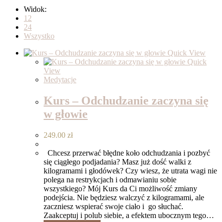
Widok:
12
24
Wszystko
Quick View
Quick
View
Medytacje
Kurs – Odchudzanie zaczyna się
w głowie
249.00
zł
Chcesz przerwać błędne koło odchudzania i pozbyć
się ciągłego podjadania? Masz już dość walki z
kilogramami i głodówek? Czy wiesz, że utrata wagi nie
polega na restrykcjach i odmawianiu sobie
wszystkiego? Mój Kurs da Ci możliwość zmiany
podejścia. Nie będziesz walczyć z kilogramami, ale
zaczniesz wspierać swoje ciało i go słuchać.
Zaakceptuj i polub siebie, a efektem ubocznym tego…