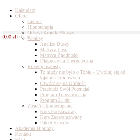
Skip
Kalendarz
to
Oferta
content
Cennik
Hipnoterapia
Odczyt Kroniki Akaszy
0.00
zł
0
Cart
Analizy
Analiza Duszy
Matryca Losu
Matryca Zgodności
Diagnostyka Energetyczna
Rozwój osobisty
To nigdy nie było o Tobie – Uwolnij się od
lojalności rodowych
Otwórz się na Obfitość
Przebudź Swój Potencjał
Program Transformacja
Program 21 dni
Zostań Hipnoterapeutą
Kurs Podstawowy
Kurs Zaawansowany
Pakiet Kursów
Akademia Hipnozy
Kontakt
FAQ