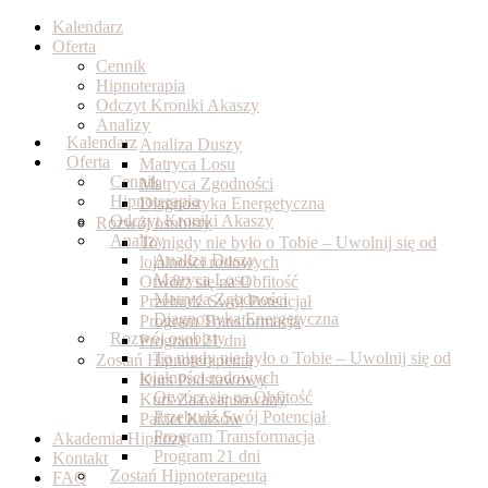
Skip
Kalendarz
to
Oferta
content
Cennik
Hipnoterapia
Odczyt Kroniki Akaszy
Analizy
Kalendarz
Analiza Duszy
Oferta
Matryca Losu
Cennik
Matryca Zgodności
Hipnoterapia
Diagnostyka Energetyczna
Odczyt Kroniki Akaszy
Rozwój osobisty
Analizy
To nigdy nie było o Tobie – Uwolnij się od
Analiza Duszy
lojalności rodowych
Matryca Losu
Otwórz się na Obfitość
Matryca Zgodności
Przebudź Swój Potencjał
Diagnostyka Energetyczna
Program Transformacja
Rozwój osobisty
Program 21 dni
To nigdy nie było o Tobie – Uwolnij się od
Zostań Hipnoterapeutą
lojalności rodowych
Kurs Podstawowy
Otwórz się na Obfitość
Kurs Zaawansowany
Przebudź Swój Potencjał
Pakiet Kursów
Program Transformacja
Akademia Hipnozy
Program 21 dni
Kontakt
Zostań Hipnoterapeutą
FAQ