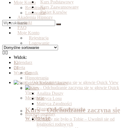
Kurs Podstawowy
Moje Konto
Kurs Zaawansowany
Rejestracja
Pakiet Kursów
Logowanie
Akademia Hipnozy
Kontakt
FAQ
Moje Konto
Rejestracja
Logowanie
Widok:
Kalendarz
12
Oferta
24
Wszystko
Cennik
Hipnoterapia
Quick View
Odczyt Kroniki Akaszy
Quick
Analizy
View
Analiza Duszy
Medytacje
Matryca Losu
Matryca Zgodności
Kurs – Odchudzanie zaczyna się
Diagnostyka Energetyczna
Rozwój osobisty
w głowie
To nigdy nie było o Tobie – Uwolnij się od
lojalności rodowych