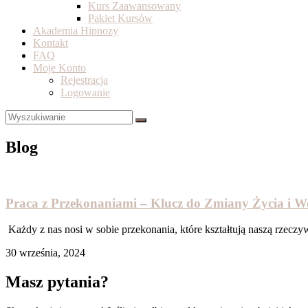
Kurs Zaawansowany
Pakiet Kursów
Akademia Hipnozy
Kontakt
FAQ
Moje Konto
Rejestracja
Logowanie
Blog
Praca z Przekonaniami – Klucz do Zmiany Życia i 
Każdy z nas nosi w sobie przekonania, które kształtują naszą rzeczyw
30 września, 2024
Masz pytania?