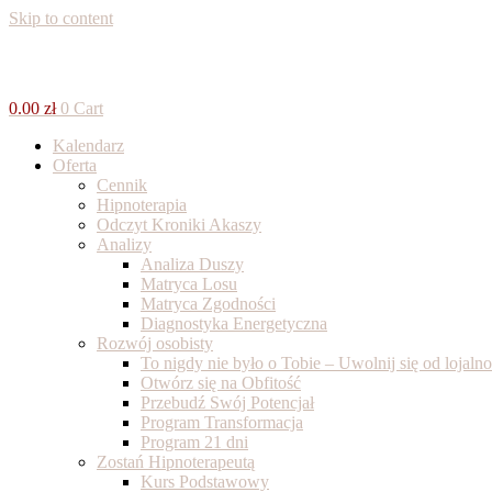
Skip to content
0.00
zł
0
Cart
Kalendarz
Oferta
Cennik
Hipnoterapia
Odczyt Kroniki Akaszy
Analizy
Analiza Duszy
Matryca Losu
Matryca Zgodności
Diagnostyka Energetyczna
Rozwój osobisty
To nigdy nie było o Tobie – Uwolnij się od lojal
Otwórz się na Obfitość
Przebudź Swój Potencjał
Program Transformacja
Program 21 dni
Zostań Hipnoterapeutą
Kurs Podstawowy