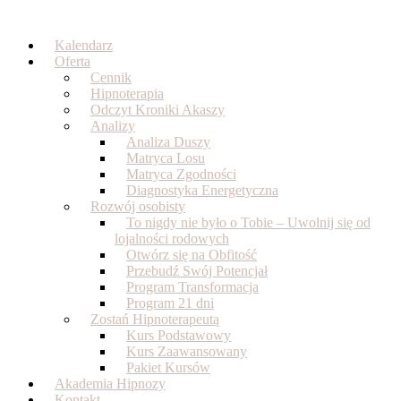
Skip
to
Kalendarz
content
Oferta
Cennik
Hipnoterapia
Odczyt Kroniki Akaszy
Analizy
Analiza Duszy
Matryca Losu
Matryca Zgodności
Diagnostyka Energetyczna
Rozwój osobisty
To nigdy nie było o Tobie – Uwolnij się od
lojalności rodowych
Otwórz się na Obfitość
Przebudź Swój Potencjał
Program Transformacja
Program 21 dni
Zostań Hipnoterapeutą
Kurs Podstawowy
Kurs Zaawansowany
Pakiet Kursów
Akademia Hipnozy
Kontakt