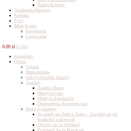
Pakiet Kursów
Akademia Hipnozy
Kontakt
FAQ
Moje Konto
Rejestracja
Logowanie
0.00
zł
0
Cart
Kalendarz
Oferta
Cennik
Hipnoterapia
Odczyt Kroniki Akaszy
Analizy
Analiza Duszy
Matryca Losu
Matryca Zgodności
Diagnostyka Energetyczna
Rozwój osobisty
To nigdy nie było o Tobie – Uwolnij się od
lojalności rodowych
Otwórz się na Obfitość
Przebudź Swój Potencjał