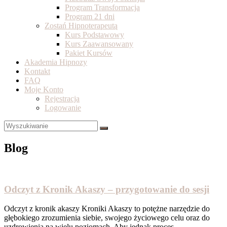
Program Transformacja
Program 21 dni
Zostań Hipnoterapeutą
Kurs Podstawowy
Kurs Zaawansowany
Pakiet Kursów
Akademia Hipnozy
Kontakt
FAQ
Moje Konto
Rejestracja
Logowanie
Blog
Odczyt z Kronik Akaszy – przygotowanie do sesji
Odczyt z kronik akaszy Kroniki Akaszy to potężne narzędzie do
głębokiego zrozumienia siebie, swojego życiowego celu oraz do
uzdrowienia na wielu poziomach. Aby jednak proces