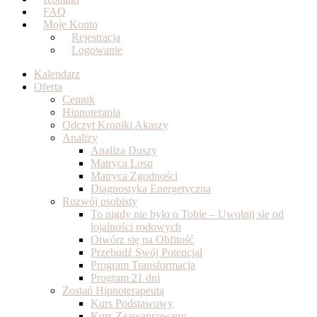
FAQ
Moje Konto
Rejestracja
Logowanie
Kalendarz
Oferta
Cennik
Hipnoterapia
Odczyt Kroniki Akaszy
Analizy
Analiza Duszy
Matryca Losu
Matryca Zgodności
Diagnostyka Energetyczna
Rozwój osobisty
To nigdy nie było o Tobie – Uwolnij się od
lojalności rodowych
Otwórz się na Obfitość
Przebudź Swój Potencjał
Program Transformacja
Program 21 dni
Zostań Hipnoterapeutą
Kurs Podstawowy
Kurs Zaawansowany