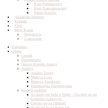
Kurs Podstawowy
Kurs Zaawansowany
Pakiet Kursów
Akademia Hipnozy
Kontakt
FAQ
Moje Konto
Rejestracja
Logowanie
Kalendarz
Oferta
Cennik
Hipnoterapia
Odczyt Kroniki Akaszy
Analizy
Analiza Duszy
Matryca Losu
Matryca Zgodności
Diagnostyka Energetyczna
Rozwój osobisty
To nigdy nie było o Tobie – Uwolnij się od
lojalności rodowych
Otwórz się na Obfitość
Przebudź Swój Potencjał