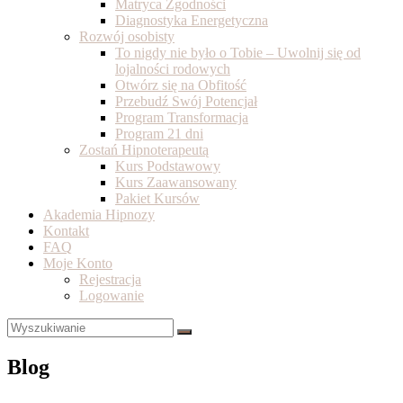
Matryca Zgodności
Diagnostyka Energetyczna
Rozwój osobisty
To nigdy nie było o Tobie – Uwolnij się od
lojalności rodowych
Otwórz się na Obfitość
Przebudź Swój Potencjał
Program Transformacja
Program 21 dni
Zostań Hipnoterapeutą
Kurs Podstawowy
Kurs Zaawansowany
Pakiet Kursów
Akademia Hipnozy
Kontakt
FAQ
Moje Konto
Rejestracja
Logowanie
Blog