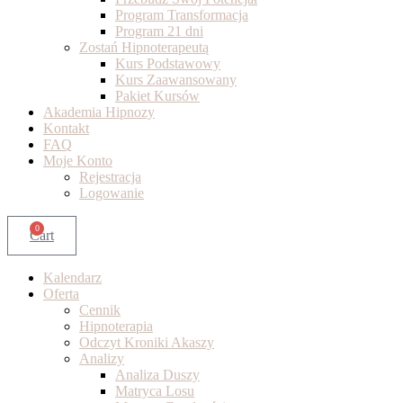
Program Transformacja
Program 21 dni
Zostań Hipnoterapeutą
Kurs Podstawowy
Kurs Zaawansowany
Pakiet Kursów
Akademia Hipnozy
Kontakt
FAQ
Moje Konto
Rejestracja
Logowanie
0
Cart
Kalendarz
Oferta
Cennik
Hipnoterapia
Odczyt Kroniki Akaszy
Analizy
Analiza Duszy
Matryca Losu