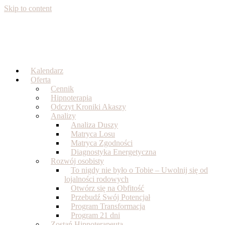
Skip to content
Kalendarz
Oferta
Cennik
Hipnoterapia
Odczyt Kroniki Akaszy
Analizy
Analiza Duszy
Matryca Losu
Matryca Zgodności
Diagnostyka Energetyczna
Rozwój osobisty
To nigdy nie było o Tobie – Uwolnij się od
lojalności rodowych
Otwórz się na Obfitość
Przebudź Swój Potencjał
Program Transformacja
Program 21 dni
Zostań Hipnoterapeutą