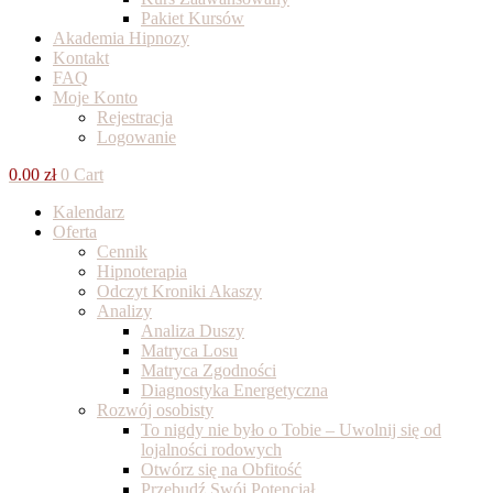
Pakiet Kursów
Akademia Hipnozy
Kontakt
FAQ
Moje Konto
Rejestracja
Logowanie
0.00
zł
0
Cart
Kalendarz
Oferta
Cennik
Hipnoterapia
Odczyt Kroniki Akaszy
Analizy
Analiza Duszy
Matryca Losu
Matryca Zgodności
Diagnostyka Energetyczna
Rozwój osobisty
To nigdy nie było o Tobie – Uwolnij się od
lojalności rodowych
Otwórz się na Obfitość
Przebudź Swój Potencjał