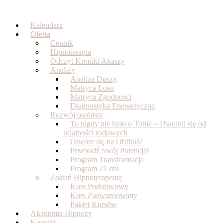
Skip
to
Kalendarz
content
Oferta
Cennik
Hipnoterapia
Odczyt Kroniki Akaszy
Analizy
Analiza Duszy
Matryca Losu
Matryca Zgodności
Diagnostyka Energetyczna
Rozwój osobisty
To nigdy nie było o Tobie – Uwolnij się od
lojalności rodowych
Otwórz się na Obfitość
Przebudź Swój Potencjał
Program Transformacja
Program 21 dni
Zostań Hipnoterapeutą
Kurs Podstawowy
Kurs Zaawansowany
Pakiet Kursów
Akademia Hipnozy
Kontakt