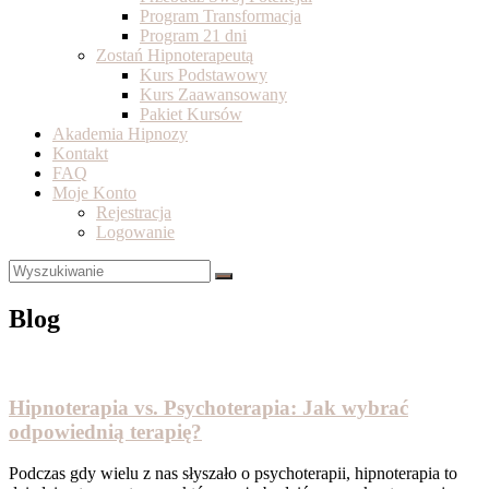
Program Transformacja
Program 21 dni
Zostań Hipnoterapeutą
Kurs Podstawowy
Kurs Zaawansowany
Pakiet Kursów
Akademia Hipnozy
Kontakt
FAQ
Moje Konto
Rejestracja
Logowanie
Blog
Hipnoterapia vs. Psychoterapia: Jak wybrać
odpowiednią terapię?
Podczas gdy wielu z nas słyszało o psychoterapii, hipnoterapia to