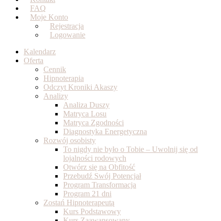
FAQ
Moje Konto
Rejestracja
Logowanie
Kalendarz
Oferta
Cennik
Hipnoterapia
Odczyt Kroniki Akaszy
Analizy
Analiza Duszy
Matryca Losu
Matryca Zgodności
Diagnostyka Energetyczna
Rozwój osobisty
To nigdy nie było o Tobie – Uwolnij się od
lojalności rodowych
Otwórz się na Obfitość
Przebudź Swój Potencjał
Program Transformacja
Program 21 dni
Zostań Hipnoterapeutą
Kurs Podstawowy
Kurs Zaawansowany