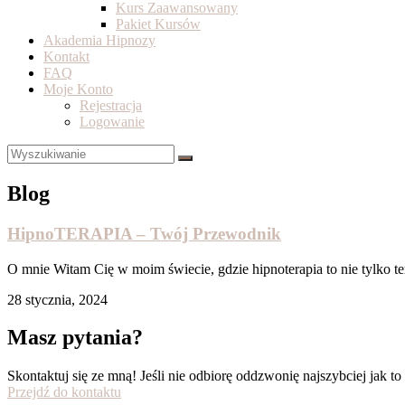
Kurs Zaawansowany
Pakiet Kursów
Akademia Hipnozy
Kontakt
FAQ
Moje Konto
Rejestracja
Logowanie
Blog
HipnoTERAPIA – Twój Przewodnik
O mnie Witam Cię w moim świecie, gdzie hipnoterapia to nie tylko te
28 stycznia, 2024
Masz pytania?
Skontaktuj się ze mną! Jeśli nie odbiorę oddzwonię najszybciej jak to
Przejdź do kontaktu