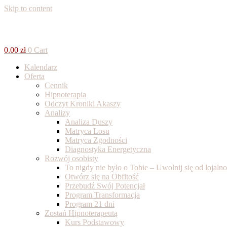
Skip to content
0.00
zł
0
Cart
Kalendarz
Oferta
Cennik
Hipnoterapia
Odczyt Kroniki Akaszy
Analizy
Analiza Duszy
Matryca Losu
Matryca Zgodności
Diagnostyka Energetyczna
Rozwój osobisty
To nigdy nie było o Tobie – Uwolnij się od lojal
Otwórz się na Obfitość
Przebudź Swój Potencjał
Program Transformacja
Program 21 dni
Zostań Hipnoterapeutą
Kurs Podstawowy