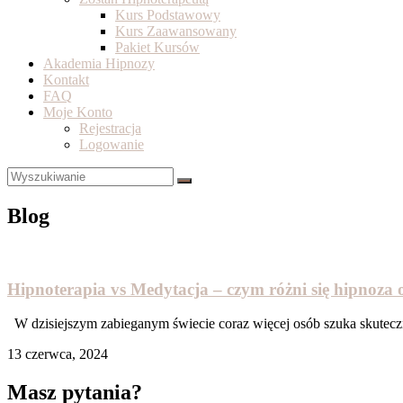
Kurs Podstawowy
Kurs Zaawansowany
Pakiet Kursów
Akademia Hipnozy
Kontakt
FAQ
Moje Konto
Rejestracja
Logowanie
Blog
Hipnoterapia vs Medytacja – czym różni się hipnoza 
W dzisiejszym zabieganym świecie coraz więcej osób szuka skuteczn
13 czerwca, 2024
Masz pytania?