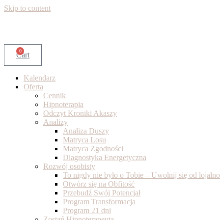
Skip to content
0
Cart
Kalendarz
Oferta
Cennik
Hipnoterapia
Odczyt Kroniki Akaszy
Analizy
Analiza Duszy
Matryca Losu
Matryca Zgodności
Diagnostyka Energetyczna
Rozwój osobisty
To nigdy nie było o Tobie – Uwolnij się od lojal
Otwórz się na Obfitość
Przebudź Swój Potencjał
Program Transformacja
Program 21 dni
Zostań Hipnoterapeutą