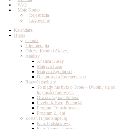
FAQ
Moje Konto
Rejestracja
Logowanie
Kalendarz
Oferta
Cennik
Hipnoterapia
Odczyt Kroniki Akaszy
Analizy
Analiza Duszy
Matryca Losu
Matryca Zgodności
Diagnostyka Energetyczna
Rozwój osobisty
To nigdy nie było o Tobie – Uwolnij się od
lojalności rodowych
Otwórz się na Obfitość
Przebudź Swój Potencjał
Program Transformacja
Program 21 dni
Zostań Hipnoterapeutą
Kurs Podstawowy
Kurs Zaawansowany