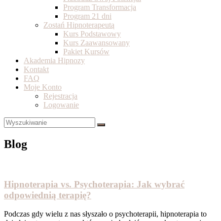
Program Transformacja
Program 21 dni
Zostań Hipnoterapeutą
Kurs Podstawowy
Kurs Zaawansowany
Pakiet Kursów
Akademia Hipnozy
Kontakt
FAQ
Moje Konto
Rejestracja
Logowanie
Blog
Hipnoterapia vs. Psychoterapia: Jak wybrać
odpowiednią terapię?
Podczas gdy wielu z nas słyszało o psychoterapii, hipnoterapia to