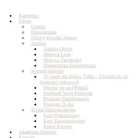
Skip
to
Kalendarz
content
Oferta
Cennik
Hipnoterapia
Odczyt Kroniki Akaszy
Analizy
Analiza Duszy
Matryca Losu
Matryca Zgodności
Diagnostyka Energetyczna
Rozwój osobisty
To nigdy nie było o Tobie – Uwolnij się od
lojalności rodowych
Otwórz się na Obfitość
Przebudź Swój Potencjał
Program Transformacja
Program 21 dni
Zostań Hipnoterapeutą
Kurs Podstawowy
Kurs Zaawansowany
Pakiet Kursów
Akademia Hipnozy
Kontakt