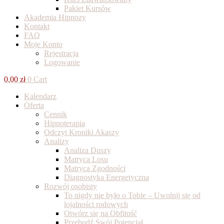
Pakiet Kursów
Akademia Hipnozy
Kontakt
FAQ
Moje Konto
Rejestracja
Logowanie
0.00
zł
0
Cart
Kalendarz
Oferta
Cennik
Hipnoterapia
Odczyt Kroniki Akaszy
Analizy
Analiza Duszy
Matryca Losu
Matryca Zgodności
Diagnostyka Energetyczna
Rozwój osobisty
To nigdy nie było o Tobie – Uwolnij się od
lojalności rodowych
Otwórz się na Obfitość
Przebudź Swój Potencjał