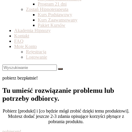
Program 21 dni
Zostań Hipnoterapeutą
Kurs Podstawowy
Kurs Zaawansowany
Pakiet Kursów
Akademia Hipnozy
Kontakt
FAQ
Moje Konto
Rejestracja
Logowanie
pobierz bezpłatnie!
Tu umieść rozwiązanie problemu lub
potrzeby odbiorcy.
Pobierz [produkt] i [co będzie mógł zrobić dzięki temu produktowi].
Możesz dodać jeszcze 2-3 zdania opisujące korzyści płynące z
pobrania produktu.
pobieram!