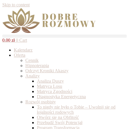
Skip to content
0.00
zł
0
Cart
Kalendarz
Oferta
Cennik
Hipnoterapia
Odczyt Kroniki Akaszy
Analizy
Analiza Duszy
Matryca Losu
Matryca Zgodności
Diagnostyka Energetyczna
Rozwój osobisty
To nigdy nie było o Tobie – Uwolnij się od
lojalności rodowych
Otwórz się na Obfitość
Przebudź Swój Potencjał
Program Transformacja