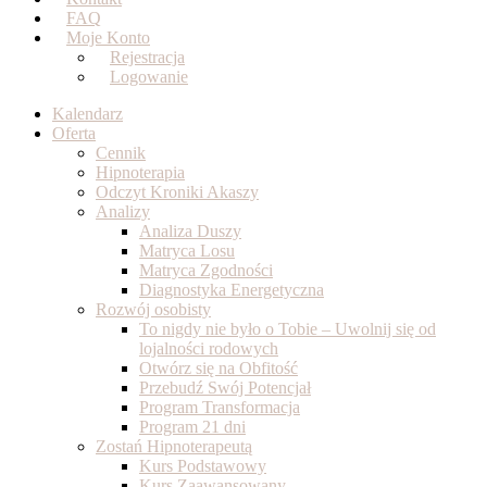
FAQ
Moje Konto
Rejestracja
Logowanie
Kalendarz
Oferta
Cennik
Hipnoterapia
Odczyt Kroniki Akaszy
Analizy
Analiza Duszy
Matryca Losu
Matryca Zgodności
Diagnostyka Energetyczna
Rozwój osobisty
To nigdy nie było o Tobie – Uwolnij się od
lojalności rodowych
Otwórz się na Obfitość
Przebudź Swój Potencjał
Program Transformacja
Program 21 dni
Zostań Hipnoterapeutą
Kurs Podstawowy
Kurs Zaawansowany