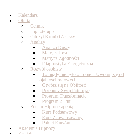
Skip
to
Kalendarz
content
Oferta
Cennik
Hipnoterapia
Odczyt Kroniki Akaszy
Analizy
Analiza Duszy
Matryca Losu
Matryca Zgodności
Diagnostyka Energetyczna
Rozwój osobisty
To nigdy nie było o Tobie – Uwolnij się od
lojalności rodowych
Otwórz się na Obfitość
Przebudź Swój Potencjał
Program Transformacja
Program 21 dni
Zostań Hipnoterapeutą
Kurs Podstawowy
Kurs Zaawansowany
Pakiet Kursów
Akademia Hipnozy
Kontakt