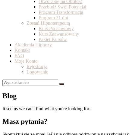
Otwórz się na Obfitość
Przebudź Swój Potencjał
Program Transformacja
Program 21 dni
Zostań Hipnoterapeutą
Kurs Podstawowy
Kurs Zaawansowany
Pakiet Kursów
Akademia Hipnozy
Kontakt
FAQ
Moje Konto
Rejestracja
Logowanie
Blog
It seems we can't find what you're looking for.
Masz pytania?
Skontaktuj się ze mną! Jeśli nie odbiorę oddzwonię najszybciej jak