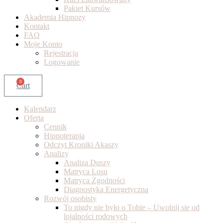
Pakiet Kursów
Akademia Hipnozy
Kontakt
FAQ
Moje Konto
Rejestracja
Logowanie
0
Cart
Kalendarz
Oferta
Cennik
Hipnoterapia
Odczyt Kroniki Akaszy
Analizy
Analiza Duszy
Matryca Losu
Matryca Zgodności
Diagnostyka Energetyczna
Rozwój osobisty
To nigdy nie było o Tobie – Uwolnij się od
lojalności rodowych