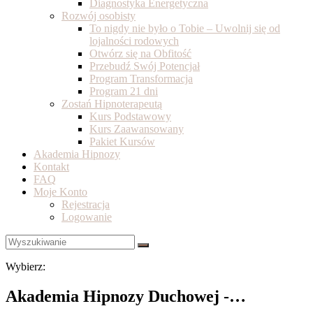
Diagnostyka Energetyczna
Rozwój osobisty
To nigdy nie było o Tobie – Uwolnij się od
lojalności rodowych
Otwórz się na Obfitość
Przebudź Swój Potencjał
Program Transformacja
Program 21 dni
Zostań Hipnoterapeutą
Kurs Podstawowy
Kurs Zaawansowany
Pakiet Kursów
Akademia Hipnozy
Kontakt
FAQ
Moje Konto
Rejestracja
Logowanie
Wybierz:
Akademia Hipnozy Duchowej -…