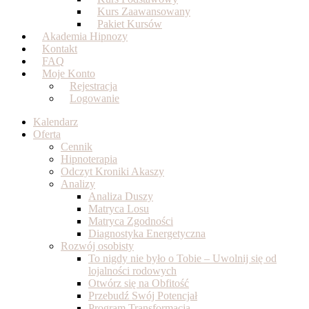
Kurs Zaawansowany
Pakiet Kursów
Akademia Hipnozy
Kontakt
FAQ
Moje Konto
Rejestracja
Logowanie
Kalendarz
Oferta
Cennik
Hipnoterapia
Odczyt Kroniki Akaszy
Analizy
Analiza Duszy
Matryca Losu
Matryca Zgodności
Diagnostyka Energetyczna
Rozwój osobisty
To nigdy nie było o Tobie – Uwolnij się od
lojalności rodowych
Otwórz się na Obfitość
Przebudź Swój Potencjał
Program Transformacja