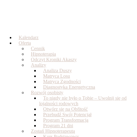
Skip
to
content
Kalendarz
Oferta
Cennik
Hipnoterapia
Odczyt Kroniki Akaszy
Analizy
Analiza Duszy
Matryca Losu
Matryca Zgodności
Diagnostyka Energetyczna
Rozwój osobisty
To nigdy nie było o Tobie – Uwolnij się od
lojalności rodowych
Otwórz się na Obfitość
Przebudź Swój Potencjał
Program Transformacja
Program 21 dni
Zostań Hipnoterapeutą
Kurs Podstawowy