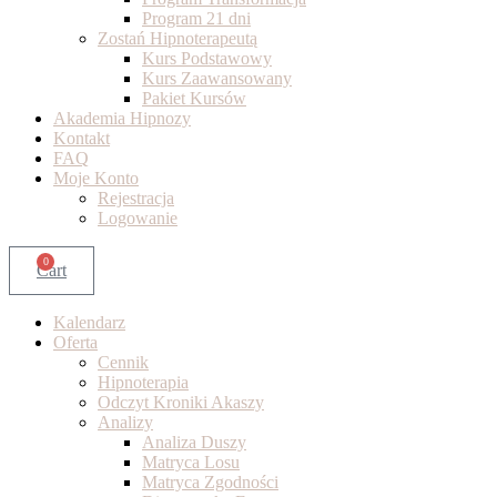
Program 21 dni
Zostań Hipnoterapeutą
Kurs Podstawowy
Kurs Zaawansowany
Pakiet Kursów
Akademia Hipnozy
Kontakt
FAQ
Moje Konto
Rejestracja
Logowanie
0
Cart
Kalendarz
Oferta
Cennik
Hipnoterapia
Odczyt Kroniki Akaszy
Analizy
Analiza Duszy
Matryca Losu
Matryca Zgodności