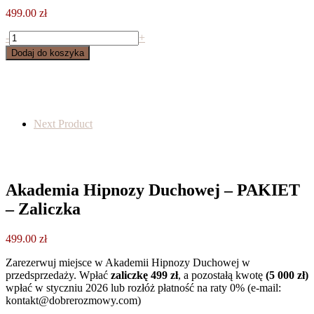
499.00
zł
ilość
-
+
Akademia
Dodaj do koszyka
Hipnozy
Duchowej
-
PAKIET
-
Next Product
Zaliczka
Akademia Hipnozy Duchowej – PAKIET
– Zaliczka
499.00
zł
Zarezerwuj miejsce w Akademii Hipnozy Duchowej w
przedsprzedaży. Wpłać
zaliczkę 499 zł
, a pozostałą kwotę
(5 000 zł)
wpłać w styczniu 2026 lub rozłóż płatność na raty 0% (e-mail:
kontakt@dobrerozmowy.com)