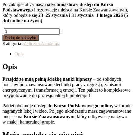
Po zakupie otrzymasz
natychmiastowy dostęp do Kursu
Podstawowego
i rezerwację miejsca na Kursie Zaawansowanym,
który odbędzie się
23–25 stycznia i 31 stycznia–1 lutego 2026 (5
dni online na żywo)
.
ilość
-
+
Akademia
Dodaj do koszyka
Hipnozy
Kategoria:
Zaliczka Akademia
Duchowej
-
Opis
PAKIET
-
Opis
Zaliczka
Przejdź ze mną pełną ścieżkę nauki hipnozy
– od solidnych
podstaw po zaawansowane techniki pracy z regresją, zapisami
energetycznymi i transformacją emocji. Ten pakiet to kompleksowe
przygotowanie do profesjonalnej hipnoterapii!
Pakiet obejmuje dostęp do
Kursu Podstawowego online,
w formie
nagranych lekcji wideo. Po jego ukończeniu masz zagwarantowane
miejsce na
Kursie Zaawansowanym
, który odbywa się na żywo
w małej, kameralnej grupie.
Może spodoba się również…