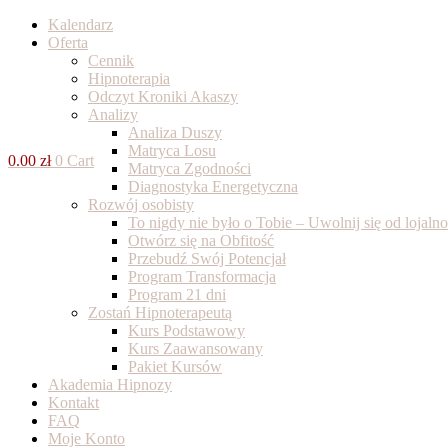
Skip
Kalendarz
to
Oferta
content
Cennik
Hipnoterapia
Odczyt Kroniki Akaszy
Analizy
Analiza Duszy
Matryca Losu
0.00
zł
0
Cart
Matryca Zgodności
Diagnostyka Energetyczna
Rozwój osobisty
To nigdy nie było o Tobie – Uwolnij się od lojal
Otwórz się na Obfitość
Przebudź Swój Potencjał
Program Transformacja
Program 21 dni
Zostań Hipnoterapeutą
Kurs Podstawowy
Kurs Zaawansowany
Pakiet Kursów
Akademia Hipnozy
Kontakt
FAQ
Moje Konto