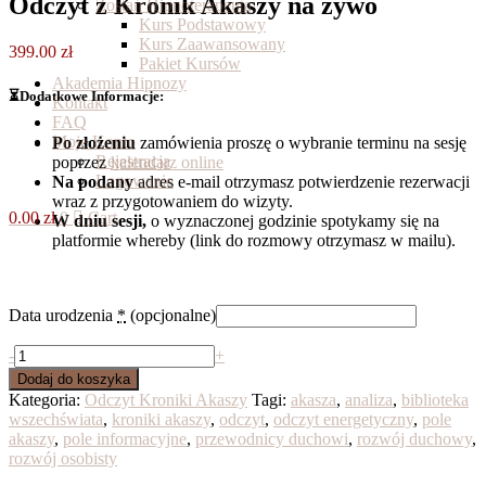
Odczyt z Kronik Akaszy na żywo
Zostań Hipnoterapeutą
Kurs Podstawowy
Kurs Zaawansowany
399.00
zł
Pakiet Kursów
Akademia Hipnozy
⏳Dodatkowe Informacje:
Kontakt
FAQ
Moje Konto
Po złożeniu
zamówienia proszę o wybranie terminu na sesję
Rejestracja
poprzez
kalendarz online
Logowanie
Na podany
adres e-mail otrzymasz potwierdzenie rezerwacji
wraz z przygotowaniem do wizyty.
0.00
zł
0
Cart
W dniu sesji,
o wyznaczonej godzinie spotykamy się na
platformie whereby (link do rozmowy otrzymasz w mailu).
Data urodzenia
*
(opcjonalne)
ilość
-
+
Odczyt
Dodaj do koszyka
z
Kategoria:
Odczyt Kroniki Akaszy
Tagi:
akasza
,
analiza
,
biblioteka
Kronik
wszechświata
,
kroniki akaszy
,
odczyt
,
odczyt energetyczny
,
pole
Akaszy
akaszy
,
pole informacyjne
,
przewodnicy duchowi
,
rozwój duchowy
,
na
rozwój osobisty
żywo