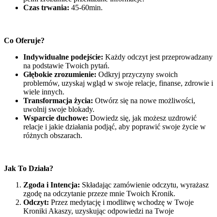
Czas trwania:
45-60min.
Co Oferuje?
Indywidualne podejście:
Każdy odczyt jest przeprowadzany
na podstawie Twoich pytań.
Głębokie zrozumienie:
Odkryj przyczyny swoich
problemów, uzyskaj wgląd w swoje relacje, finanse, zdrowie i
wiele innych.
Transformacja życia:
Otwórz się na nowe możliwości,
uwolnij swoje blokady.
Wsparcie duchowe:
Dowiedz się, jak możesz uzdrowić
relacje i jakie działania podjąć, aby poprawić swoje życie w
różnych obszarach.
Jak To Działa?
Zgoda i Intencja:
Składając zamówienie odczytu, wyrażasz
zgodę na odczytanie przeze mnie Twoich Kronik.
Odczyt:
Przez medytację i modlitwę wchodzę w Twoje
Kroniki Akaszy, uzyskując odpowiedzi na Twoje