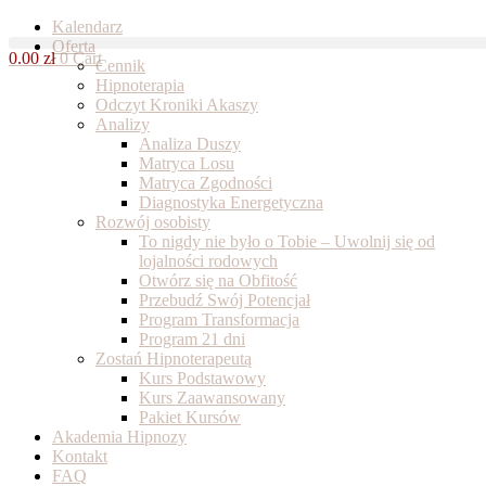
Skip
Kalendarz
to
Oferta
0.00
zł
0
Cart
content
Cennik
Hipnoterapia
Odczyt Kroniki Akaszy
Analizy
Analiza Duszy
Matryca Losu
Matryca Zgodności
Diagnostyka Energetyczna
Rozwój osobisty
To nigdy nie było o Tobie – Uwolnij się od
lojalności rodowych
Otwórz się na Obfitość
Przebudź Swój Potencjał
Program Transformacja
Program 21 dni
Zostań Hipnoterapeutą
Kurs Podstawowy
Kurs Zaawansowany
Pakiet Kursów
Akademia Hipnozy
Kontakt
FAQ