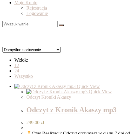
Moje Konto
Rejestracja
Logowanie
Widok:
12
24
Wszystko
Quick View
Quick View
Odczyt Kroniki Akaszy
Odczyt z Kronik Akaszy mp3
299.00
zł
Czas Realizacji: Odczyt otrzymasz w ciągu 7 dni od