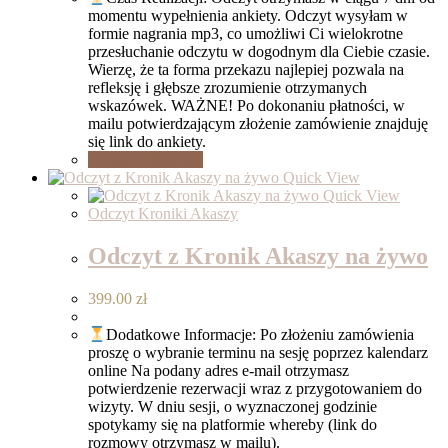
momentu wypełnienia ankiety. Odczyt wysyłam w
formie nagrania mp3, co umożliwi Ci wielokrotne
przesłuchanie odczytu w dogodnym dla Ciebie czasie.
Wierzę, że ta forma przekazu najlepiej pozwala na
refleksję i głębsze zrozumienie otrzymanych
wskazówek. WAŻNE! Po dokonaniu płatności, w
mailu potwierdzającym złożenie zamówienie znajduję
się link do ankiety.
Dodaj do koszyka
Quick View
Quick View
Odczyt Kroniki Akaszy
Odczyt z Kronik Akaszy na żywo
399.00
zł
Dodatkowe Informacje: Po złożeniu zamówienia
proszę o wybranie terminu na sesję poprzez kalendarz
online Na podany adres e-mail otrzymasz
potwierdzenie rezerwacji wraz z przygotowaniem do
wizyty. W dniu sesji, o wyznaczonej godzinie
spotykamy się na platformie whereby (link do
rozmowy otrzymasz w mailu).