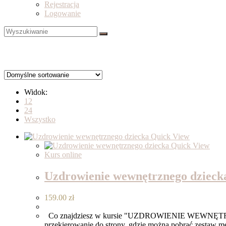
Rejestracja
Logowanie
Widok:
12
24
Wszystko
Quick View
Quick View
Kurs online
Uzdrowienie wewnętrznego dzieck
159.00
zł
Co znajdziesz w kursie "UZDROWIENIE WEWNĘTRZNEGO
przekierowanie do strony, gdzie można pobrać zestaw m