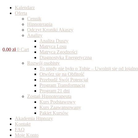
Skip
Kalendarz
to
Oferta
content
Cennik
Hipnoterapia
Odczyt Kroniki Akaszy
Analizy
Analiza Duszy
Matryca Losu
0.00
zł
0
Cart
Matryca Zgodności
Diagnostyka Energetyczna
Rozwój osobisty
To nigdy nie było o Tobie – Uwolnij się od lojal
Otwórz się na Obfitość
Przebudź Swój Potencjał
Program Transformacja
Program 21 dni
Zostań Hipnoterapeutą
Kurs Podstawowy
Kurs Zaawansowany
Pakiet Kursów
Akademia Hipnozy
Kontakt
FAQ
Moje Konto