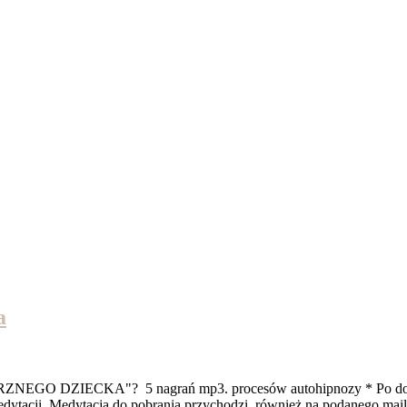
a
 DZIECKA"? 5 nagrań mp3. procesów autohipnozy * Po dokonaniu 
edytacji. Medytacja do pobrania przychodzi, również na podanego mai