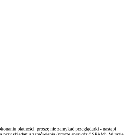
płatności, proszę nie zamykać przeglądarki - nastąpi
la przy składaniu zamówienia (proszę sprawdzić SPAM). W razie